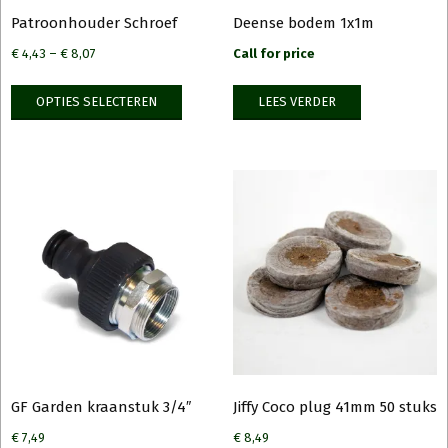
Patroonhouder Schroef
Deense bodem 1x1m
€
4,43
–
€
8,07
Call for price
OPTIES SELECTEREN
LEES VERDER
GF Garden kraanstuk 3/4″
Jiffy Coco plug 41mm 50 stuks
€
7,49
€
8,49