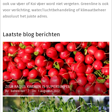
ook uw vijver of Koi vijver word niet vergeten. Greenline is ook
voor verlichting, water/luchtbehandeling of klimaatbeheer
absoluut het juiste adres.
Laatste blog berichten
ZELF RADIJS KWEKEN IS SUPERSIMPEL
By:
beheerder
On:
1 augustus 2022