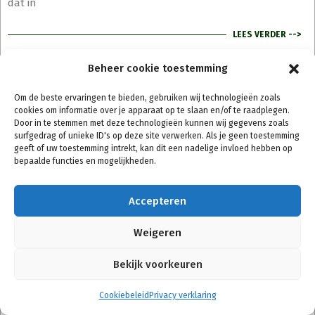
dat in
LEES VERDER -->
Beheer cookie toestemming
Aduki bonen kweken
-
Wij
Om de beste ervaringen te bieden, gebruiken wij technologieën zoals
cookies om informatie over je apparaat op te slaan en/of te raadplegen.
Door in te stemmen met deze technologieën kunnen wij gegevens zoals
surfgedrag of unieke ID's op deze site verwerken. Als je geen toestemming
geeft of uw toestemming intrekt, kan dit een nadelige invloed hebben op
bepaalde functies en mogelijkheden.
gaan Aduki bonen kweken. De Aduki boon is een boon die in
Azië veel wordt gebruikt in diverse gerechten en zelfs
Accepteren
desserst. De Aduki bonen zijn over het algemeen makkelijk te
gebruiken als je net begint met het kweken van
Weigeren
microgroenten. Naast dat hij dus gebruikersvriendelijk is
heeft de boon
Bekijk voorkeuren
LEES VERDER -->
Cookiebeleid
Privacy verklaring