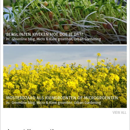
BERGLINZEN KWEKEN HOE DOE JE DAT?
In:
Greenline blog
,
Micro & Kiem groenten
,
Urban Gardening
MOSTERDZAAD ALS KIEMGROENTEN OF MICROGROENTEN
In:
Greenline blog
,
Micro & Kiem groenten
,
Urban Gardening
VIEW ALL