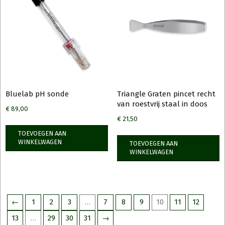
Bluelab pH sonde
Triangle Graten pincet recht
van roestvrij staal in doos
€
89,00
€
21,50
TOEVOEGEN AAN
WINKELWAGEN
TOEVOEGEN AAN
WINKELWAGEN
←
1
2
3
…
7
8
9
10
11
12
13
…
29
30
31
→