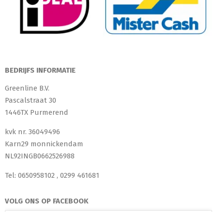
BEDRIJFS INFORMATIE
Greenline B.V.
Pascalstraat 30
1446TX Purmerend
kvk nr. 36049496
Karn29 monnickendam
NL92INGB0662526988
Tel: 0650958102 , 0299 461681
VOLG ONS OP FACEBOOK