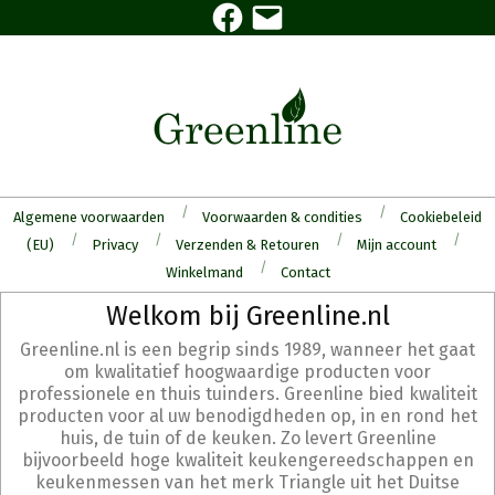
Facebook
E-
Skip
mail
to
content
Algemene voorwaarden
Voorwaarden & condities
Cookiebeleid
(EU)
Privacy
Verzenden & Retouren
Mijn account
Winkelmand
Contact
Secondary
Welkom bij Greenline.nl
Navigation
Greenline.nl is een begrip sinds 1989, wanneer het gaat
Menu
om kwalitatief hoogwaardige producten voor
professionele en thuis tuinders. Greenline bied kwaliteit
producten voor al uw benodigdheden op, in en rond het
huis, de tuin of de keuken. Zo levert Greenline
bijvoorbeeld hoge kwaliteit keukengereedschappen en
keukenmessen van het merk Triangle uit het Duitse