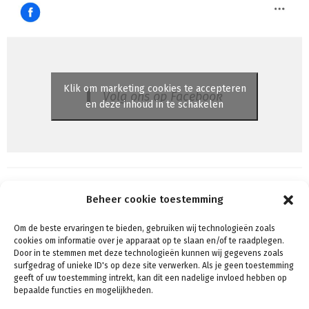
Klik om marketing cookies te accepteren
Volg ons op Facebook
en deze inhoud in te schakelen
Beheer cookie toestemming
Om de beste ervaringen te bieden, gebruiken wij technologieën zoals
Algemene voorwaarden
cookies om informatie over je apparaat op te slaan en/of te raadplegen.
Voorwaarden & condities
Door in te stemmen met deze technologieën kunnen wij gegevens zoals
surfgedrag of unieke ID's op deze site verwerken. Als je geen toestemming
Cookiebeleid (EU)
geeft of uw toestemming intrekt, kan dit een nadelige invloed hebben op
Privacy
bepaalde functies en mogelijkheden.
Verzenden & Retouren