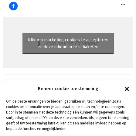
Klik om marketing cookies te accepteren
Volg ons op Facebook
en deze inhoud in te schakelen
Beheer cookie toestemming
Om de beste ervaringen te bieden, gebruiken wij technologieën zoals
Algemene voorwaarden
cookies om informatie over je apparaat op te slaan en/of te raadplegen.
Voorwaarden & condities
Door in te stemmen met deze technologieën kunnen wij gegevens zoals
surfgedrag of unieke ID's op deze site verwerken. Als je geen toestemming
Cookiebeleid (EU)
geeft of uw toestemming intrekt, kan dit een nadelige invloed hebben op
Privacy
bepaalde functies en mogelijkheden.
Verzenden & Retouren