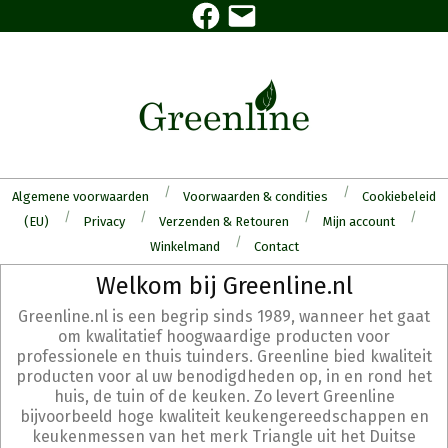
Facebook
E-
Skip
mail
to
content
Algemene voorwaarden
Voorwaarden & condities
Cookiebeleid
(EU)
Privacy
Verzenden & Retouren
Mijn account
Winkelmand
Contact
Secondary
Welkom bij Greenline.nl
Navigation
Greenline.nl is een begrip sinds 1989, wanneer het gaat
Menu
om kwalitatief hoogwaardige producten voor
professionele en thuis tuinders. Greenline bied kwaliteit
producten voor al uw benodigdheden op, in en rond het
huis, de tuin of de keuken. Zo levert Greenline
bijvoorbeeld hoge kwaliteit keukengereedschappen en
keukenmessen van het merk Triangle uit het Duitse