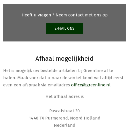
de
productpagina
Heeft u vragen ? Neem contact met ons op
E-MAIL ONS
Afhaal mogelijkheid
Het is mogelijk uw bestelde artikelen bij Greenline af te
halen. Maak voor dat u naar de winkel komt wel altijd eerst
even een afspraak via emailadres
office@greenline.nl
.
Het afhaal adres is
Pascalstraat 30
1446 TX Purmerend, Noord Holland
Nederland