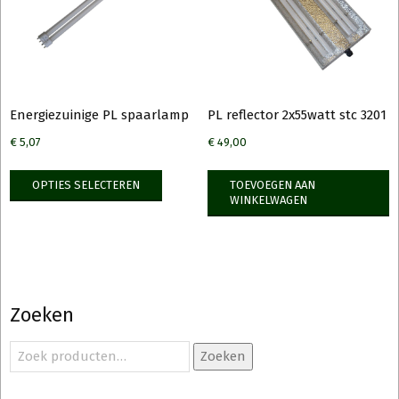
Energiezuinige PL spaarlamp
PL reflector 2x55watt stc 3201
€
5,07
€
49,00
Dit
OPTIES SELECTEREN
TOEVOEGEN AAN
product
WINKELWAGEN
heeft
meerdere
variaties.
Deze
optie
Zoeken
kan
gekozen
Zoeken
Zoeken
naar:
worden
op