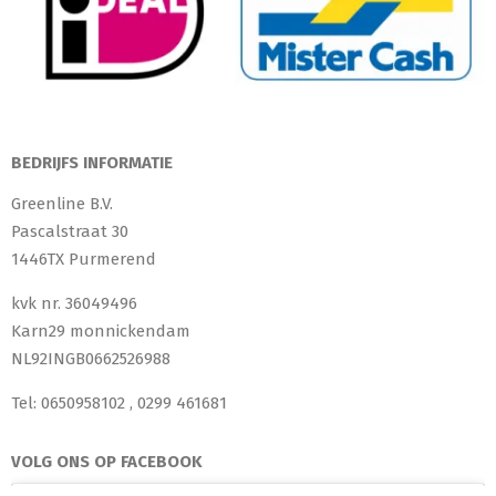
BEDRIJFS INFORMATIE
Greenline B.V.
Pascalstraat 30
1446TX Purmerend
kvk nr. 36049496
Karn29 monnickendam
NL92INGB0662526988
Tel: 0650958102 , 0299 461681
VOLG ONS OP FACEBOOK