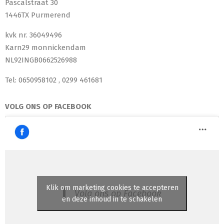
Pascalstraat 30
1446TX Purmerend
kvk nr. 36049496
Karn29 monnickendam
NL92INGB0662526988
Tel: 0650958102 , 0299 461681
VOLG ONS OP FACEBOOK
Klik om marketing cookies te accepteren
Volg ons op Facebook
en deze inhoud in te schakelen