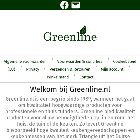
Facebook
E-
Skip
mail
to
content
Algemene voorwaarden
Voorwaarden & condities
Cookiebeleid
(EU)
Privacy
Verzenden & Retouren
Mijn account
Winkelmand
Contact
Secondary
Welkom bij Greenline.nl
Navigation
Greenline.nl is een begrip sinds 1989, wanneer het gaat
Menu
om kwalitatief hoogwaardige producten voor
professionele en thuis tuinders. Greenline bied kwaliteit
producten voor al uw benodigdheden op, in en rond het
huis, de tuin of de keuken. Zo levert Greenline
bijvoorbeeld hoge kwaliteit keukengereedschappen en
keukenmessen van het merk Triangle uit het Duitse