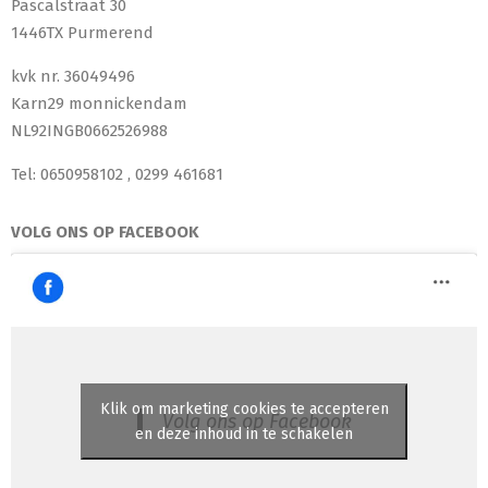
Pascalstraat 30
1446TX Purmerend
kvk nr. 36049496
Karn29 monnickendam
NL92INGB0662526988
Tel: 0650958102 , 0299 461681
VOLG ONS OP FACEBOOK
Klik om marketing cookies te accepteren
Volg ons op Facebook
en deze inhoud in te schakelen