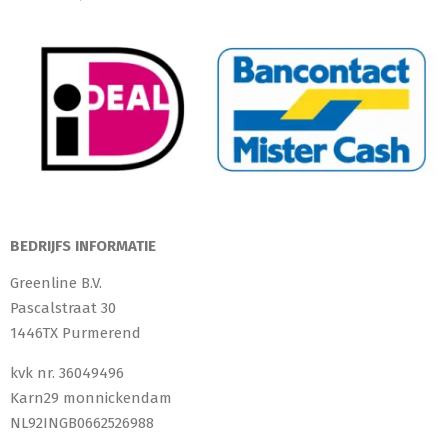
BEDRIJFS INFORMATIE
Greenline B.V.
Pascalstraat 30
1446TX Purmerend
kvk nr. 36049496
Karn29 monnickendam
NL92INGB0662526988