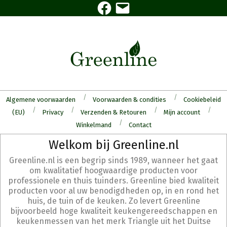
Facebook
E-
Skip
mail
to
content
Algemene voorwaarden
Voorwaarden & condities
Cookiebeleid
(EU)
Privacy
Verzenden & Retouren
Mijn account
Winkelmand
Contact
Secondary
Welkom bij Greenline.nl
Navigation
Greenline.nl is een begrip sinds 1989, wanneer het gaat
Menu
om kwalitatief hoogwaardige producten voor
professionele en thuis tuinders. Greenline bied kwaliteit
producten voor al uw benodigdheden op, in en rond het
huis, de tuin of de keuken. Zo levert Greenline
bijvoorbeeld hoge kwaliteit keukengereedschappen en
keukenmessen van het merk Triangle uit het Duitse