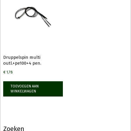
Druppelspin multi
outl.+pe100+4 pen.
€
1,78
TOEVOEGEN AAN
WINKELWAGEN
Zoeken