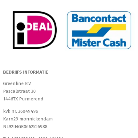
BEDRIJFS INFORMATIE
Greenline B.V.
Pascalstraat 30
1446TX Purmerend
kvk nr. 36049496
Karn29 monnickendam
NL92INGB0662526988