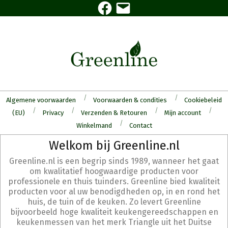
Facebook
E-
Skip
mail
to
content
Algemene voorwaarden
Voorwaarden & condities
Cookiebeleid
(EU)
Privacy
Verzenden & Retouren
Mijn account
Winkelmand
Contact
Secondary
Welkom bij Greenline.nl
Navigation
Greenline.nl is een begrip sinds 1989, wanneer het gaat
Menu
om kwalitatief hoogwaardige producten voor
professionele en thuis tuinders. Greenline bied kwaliteit
producten voor al uw benodigdheden op, in en rond het
huis, de tuin of de keuken. Zo levert Greenline
bijvoorbeeld hoge kwaliteit keukengereedschappen en
keukenmessen van het merk Triangle uit het Duitse