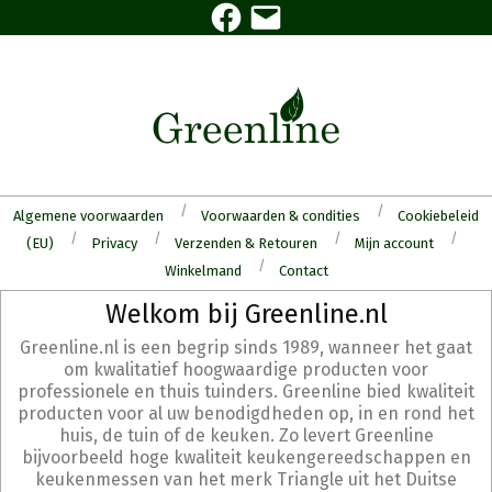
Facebook
E-
Skip
mail
to
content
Algemene voorwaarden
Voorwaarden & condities
Cookiebeleid
(EU)
Privacy
Verzenden & Retouren
Mijn account
Winkelmand
Contact
Secondary
Welkom bij Greenline.nl
Navigation
Greenline.nl is een begrip sinds 1989, wanneer het gaat
Menu
om kwalitatief hoogwaardige producten voor
professionele en thuis tuinders. Greenline bied kwaliteit
producten voor al uw benodigdheden op, in en rond het
huis, de tuin of de keuken. Zo levert Greenline
bijvoorbeeld hoge kwaliteit keukengereedschappen en
keukenmessen van het merk Triangle uit het Duitse