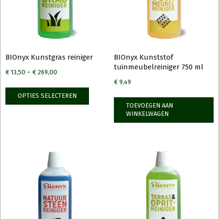
worden
op
de
productpagina
BIOnyx Kunstgras reiniger
BIOnyx Kunststof
tuinmeubelreiniger 750 ml
€
13,50
–
€
269,00
€
9,49
Dit
OPTIES SELECTEREN
product
TOEVOEGEN AAN
heeft
WINKELWAGEN
meerdere
variaties.
Deze
optie
kan
gekozen
worden
op