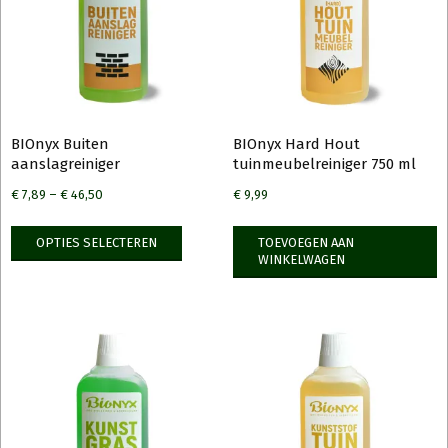
BIOnyx Buiten
BIOnyx Hard Hout
aanslagreiniger
tuinmeubelreiniger 750 ml
€
7,89
–
€
46,50
€
9,99
Dit
OPTIES SELECTEREN
TOEVOEGEN AAN
product
WINKELWAGEN
heeft
meerdere
variaties.
Deze
optie
kan
gekozen