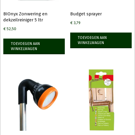
productpagina
produ
BIOnyx Zonwering en
Budget sprayer
dekzeilreiniger 5 ltr
€
3,79
€
52,50
TOEVOEGEN AAN
WINKELWAGEN
TOEVOEGEN AAN
WINKELWAGEN