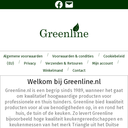
Facebook
E-
Skip
mail
to
content
Algemene voorwaarden
Voorwaarden & condities
Cookiebeleid
(EU)
Privacy
Verzenden & Retouren
Mijn account
Winkelmand
Contact
Secondary
Welkom bij Greenline.nl
Navigation
Greenline.nl is een begrip sinds 1989, wanneer het gaat
Menu
om kwalitatief hoogwaardige producten voor
professionele en thuis tuinders. Greenline bied kwaliteit
producten voor al uw benodigdheden op, in en rond het
huis, de tuin of de keuken. Zo levert Greenline
bijvoorbeeld hoge kwaliteit keukengereedschappen en
keukenmessen van het merk Triangle uit het Duitse