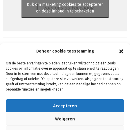
Klik om marketing cookies te accepteren
Volg ons op Facebook
en deze inhoud in te schakelen
Beheer cookie toestemming
Om de beste ervaringen te bieden, gebruiken wij technologieën zoals
Algemene voorwaarden
cookies om informatie over je apparaat op te slaan en/of te raadplegen.
Voorwaarden & condities
Door in te stemmen met deze technologieën kunnen wij gegevens zoals
surfgedrag of unieke ID's op deze site verwerken. Als je geen toestemming
Cookiebeleid (EU)
geeft of uw toestemming intrekt, kan dit een nadelige invloed hebben op
Privacy
bepaalde functies en mogelijkheden.
Verzenden & Retouren
Mijn account
Accepteren
Winkelmand
Contact
Weigeren