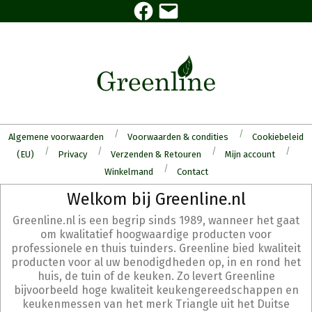
Facebook
E-
Skip
mail
to
content
Algemene voorwaarden
Voorwaarden & condities
Cookiebeleid
(EU)
Privacy
Verzenden & Retouren
Mijn account
Winkelmand
Contact
Secondary
Welkom bij Greenline.nl
Navigation
Greenline.nl is een begrip sinds 1989, wanneer het gaat
Menu
om kwalitatief hoogwaardige producten voor
professionele en thuis tuinders. Greenline bied kwaliteit
producten voor al uw benodigdheden op, in en rond het
huis, de tuin of de keuken. Zo levert Greenline
bijvoorbeeld hoge kwaliteit keukengereedschappen en
keukenmessen van het merk Triangle uit het Duitse