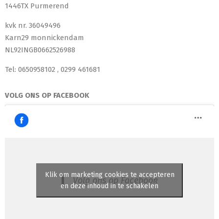
1446TX Purmerend
kvk nr. 36049496
Karn29 monnickendam
NL92INGB0662526988
Tel: 0650958102 , 0299 461681
VOLG ONS OP FACEBOOK
Klik om marketing cookies te accepteren
Volg ons op Facebook
en deze inhoud in te schakelen