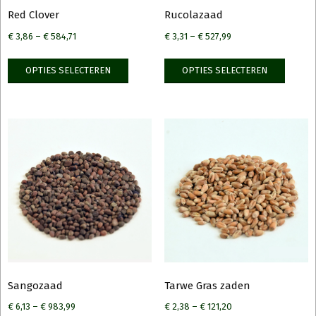
Red Clover
Rucolazaad
€
3,86
–
€
584,71
€
3,31
–
€
527,99
Dit
Dit
OPTIES SELECTEREN
OPTIES SELECTEREN
product
produ
heeft
heeft
meerdere
meerd
variaties.
variati
Deze
Deze
optie
optie
kan
kan
gekozen
gekoz
worden
worde
op
op
de
de
productpagina
produ
Sangozaad
Tarwe Gras zaden
€
6,13
–
€
983,99
€
2,38
–
€
121,20