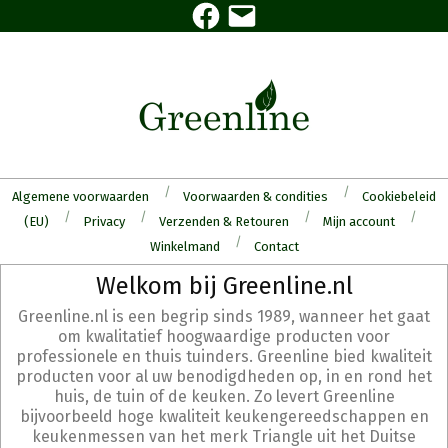
Facebook
E-
Skip
mail
to
content
Algemene voorwaarden
Voorwaarden & condities
Cookiebeleid
(EU)
Privacy
Verzenden & Retouren
Mijn account
Winkelmand
Contact
Secondary
Welkom bij Greenline.nl
Navigation
Greenline.nl is een begrip sinds 1989, wanneer het gaat
Menu
om kwalitatief hoogwaardige producten voor
professionele en thuis tuinders. Greenline bied kwaliteit
producten voor al uw benodigdheden op, in en rond het
huis, de tuin of de keuken. Zo levert Greenline
bijvoorbeeld hoge kwaliteit keukengereedschappen en
keukenmessen van het merk Triangle uit het Duitse