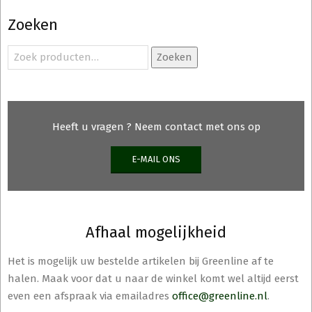
Deze
Zoeken
optie
kan
Zoeken
Zoeken
gekozen
naar:
worden
op
de
Heeft u vragen ? Neem contact met ons op
productpagina
E-MAIL ONS
Afhaal mogelijkheid
Het is mogelijk uw bestelde artikelen bij Greenline af te
halen. Maak voor dat u naar de winkel komt wel altijd eerst
even een afspraak via emailadres
office@greenline.nl
.