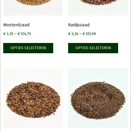
de
op
produ
de
productpagina
Mosterdzaad
Radijszaad
€
3,35
–
€
574,79
€
3,36
–
€
551,99
Dit
Dit
OPTIES SELECTEREN
OPTIES SELECTEREN
product
produ
heeft
heeft
meerdere
meerd
variaties.
variati
Deze
Deze
optie
optie
kan
kan
gekozen
gekoz
worden
worde
op
op
de
de
productpagina
produ