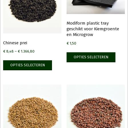
kan
kan
gekozen
gekoz
worden
worde
op
op
Modiform plastic tray
de
de
geschikt voor Kiemgroente
en Microgrow
productpagina
produ
Chinese prei
€
1,50
€
8,48
–
€
1.366,80
Dit
OPTIES SELECTEREN
produ
Dit
OPTIES SELECTEREN
heeft
product
meerd
heeft
variati
meerdere
Deze
variaties.
optie
Deze
kan
optie
gekoz
kan
worde
gekozen
op
worden