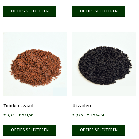
Dit
Dit
OPTIES SELECTEREN
OPTIES SELECTEREN
product
produ
heeft
heeft
meerdere
meerd
variaties.
variati
Deze
Deze
optie
optie
kan
kan
gekozen
gekoz
worden
worde
op
op
de
de
productpagina
produ
Tuinkers zaad
Ui zaden
€
3,32
–
€
531,58
€
9,75
–
€
1.534,80
Dit
Dit
OPTIES SELECTEREN
OPTIES SELECTEREN
product
produ