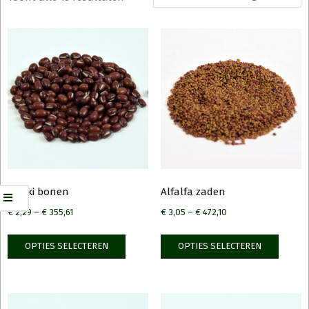
Aduki bonen
Alfalfa zaden
€
2,29
–
€
355,61
€
3,05
–
€
472,10
Dit
Dit
OPTIES SELECTEREN
OPTIES SELECTEREN
product
produ
heeft
heeft
meerdere
meerd
variaties.
variati