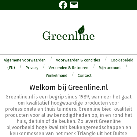
Facebook
E-
Skip
mail
to
content
Algemene voorwaarden
Voorwaarden & condities
Cookiebeleid
(EU)
Privacy
Verzenden & Retouren
Mijn account
Winkelmand
Contact
Secondary
Welkom bij Greenline.nl
Navigation
Greenline.nl is een begrip sinds 1989, wanneer het gaat
Menu
om kwalitatief hoogwaardige producten voor
professionele en thuis tuinders. Greenline bied kwaliteit
producten voor al uw benodigdheden op, in en rond het
huis, de tuin of de keuken. Zo levert Greenline
bijvoorbeeld hoge kwaliteit keukengereedschappen en
keukenmessen van het merk Triangle uit het Duitse