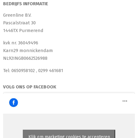
BEDRIJFS INFORMATIE
Greenline B.V.
Pascalstraat 30
1446TX Purmerend
kvk nr. 36049496
Karn29 monnickendam
NL92INGB0662526988
Tel: 0650958102 , 0299 461681
VOLG ONS OP FACEBOOK
Klik om marketing cookies te accepteren