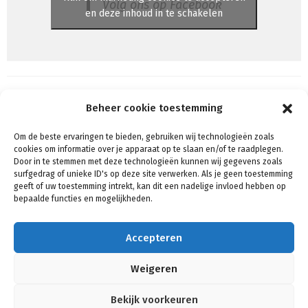
Volg ons op Facebook
en deze inhoud in te schakelen
Beheer cookie toestemming
Om de beste ervaringen te bieden, gebruiken wij technologieën zoals
Algemene voorwaarden
cookies om informatie over je apparaat op te slaan en/of te raadplegen.
Voorwaarden & condities
Door in te stemmen met deze technologieën kunnen wij gegevens zoals
surfgedrag of unieke ID's op deze site verwerken. Als je geen toestemming
Cookiebeleid (EU)
geeft of uw toestemming intrekt, kan dit een nadelige invloed hebben op
Privacy
bepaalde functies en mogelijkheden.
Verzenden & Retouren
Mijn account
Accepteren
Winkelmand
Contact
Weigeren
Bekijk voorkeuren