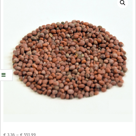
€
3,36
–
€
551,99