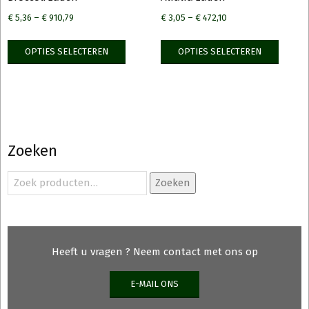
€
5,36
–
€
910,79
€
3,05
–
€
472,10
Dit
Dit
OPTIES SELECTEREN
OPTIES SELECTEREN
product
produ
heeft
heeft
meerdere
meerd
variaties.
variati
Deze
Deze
optie
optie
Zoeken
kan
kan
gekozen
gekoz
Zoeken
Zoeken
naar:
worden
worde
op
op
de
de
productpagina
produ
Heeft u vragen ? Neem contact met ons op
E-MAIL ONS