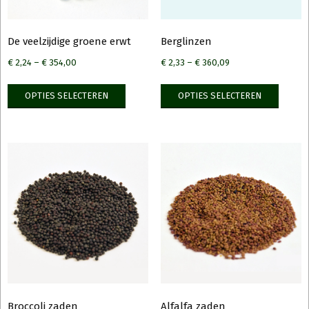
De veelzijdige groene erwt
Berglinzen
€
2,24
–
€
354,00
€
2,33
–
€
360,09
Dit
Dit
OPTIES SELECTEREN
OPTIES SELECTEREN
product
produ
heeft
heeft
meerdere
meerd
variaties.
variati
Deze
Deze
optie
optie
kan
kan
gekozen
gekoz
worden
worde
op
op
de
de
productpagina
produ
Broccoli zaden
Alfalfa zaden