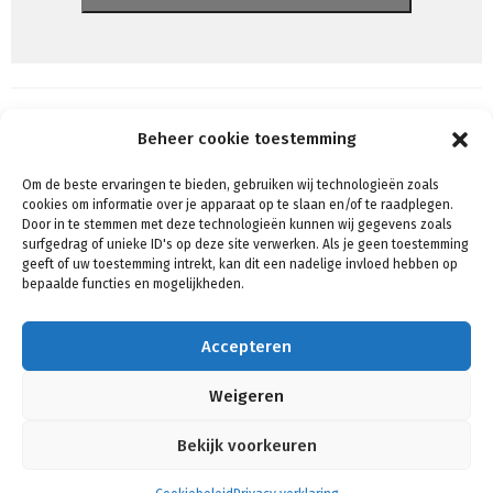
Beheer cookie toestemming
Om de beste ervaringen te bieden, gebruiken wij technologieën zoals
Algemene voorwaarden
cookies om informatie over je apparaat op te slaan en/of te raadplegen.
Voorwaarden & condities
Door in te stemmen met deze technologieën kunnen wij gegevens zoals
surfgedrag of unieke ID's op deze site verwerken. Als je geen toestemming
Cookiebeleid (EU)
geeft of uw toestemming intrekt, kan dit een nadelige invloed hebben op
Privacy
bepaalde functies en mogelijkheden.
Verzenden & Retouren
Mijn account
Accepteren
Winkelmand
Contact
Weigeren
Bekijk voorkeuren
Privacy verklaring
Designed using
Hoot Business
. Powered by
WordPress
.