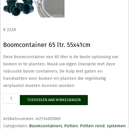
€
23,50
Boomcontainer 65 ltr. 55x41cm
Deze boomcontainer van 65 liter is de beste oplossing om
bomen in te planten. Maak uw eigen Oranjerie met deze
robuuste boom containers. De Kuip met gaten en
handvatten voor bomen en planten die regelmatig
verplaatst moeten kunnen worden.
Boomcontainer
TOEVOEGEN AAN WINKELWAGEN
65
ltr.
55x41cm
Artikelnummer:
m2134055065
aantal
Categorieën:
Boomcontainers
,
Potten
,
Potten rond
,
systemen