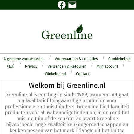
Facebook
E-
Skip
mail
to
content
Algemene voorwaarden
Voorwaarden & condities
Cookiebeleid
(EU)
Privacy
Verzenden & Retouren
Mijn account
Winkelmand
Contact
Secondary
Welkom bij Greenline.nl
Navigation
Greenline.nl is een begrip sinds 1989, wanneer het gaat
Menu
om kwalitatief hoogwaardige producten voor
professionele en thuis tuinders. Greenline bied kwaliteit
producten voor al uw benodigdheden op, in en rond het
huis, de tuin of de keuken. Zo levert Greenline
bijvoorbeeld hoge kwaliteit keukengereedschappen en
keukenmessen van het merk Triangle uit het Duitse