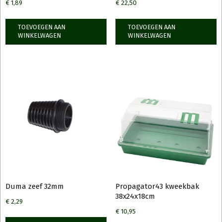
€
1,89
€
22,50
TOEVOEGEN AAN
TOEVOEGEN AAN
WINKELWAGEN
WINKELWAGEN
Duma zeef 32mm
Propagator43 kweekbak
38x24x18cm
€
2,29
€
10,95