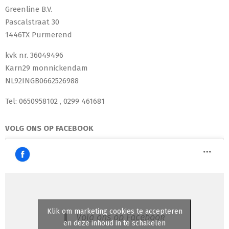
Greenline B.V.
Pascalstraat 30
1446TX Purmerend
kvk nr. 36049496
Karn29 monnickendam
NL92INGB0662526988
Tel: 0650958102 , 0299 461681
VOLG ONS OP FACEBOOK
Klik om marketing cookies te accepteren
Volg ons op Facebook
en deze inhoud in te schakelen