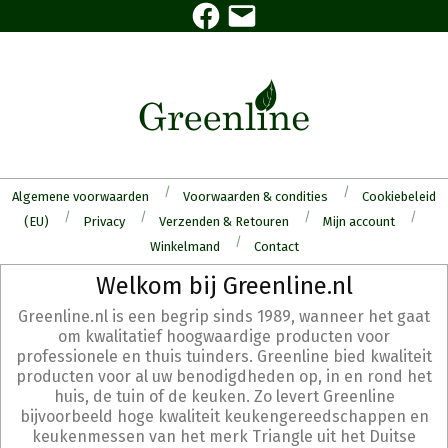
Facebook
E-
Skip
mail
to
content
Algemene voorwaarden
Voorwaarden & condities
Cookiebeleid
(EU)
Privacy
Verzenden & Retouren
Mijn account
Winkelmand
Contact
Secondary
Welkom bij Greenline.nl
Navigation
Greenline.nl is een begrip sinds 1989, wanneer het gaat
Menu
om kwalitatief hoogwaardige producten voor
professionele en thuis tuinders. Greenline bied kwaliteit
producten voor al uw benodigdheden op, in en rond het
huis, de tuin of de keuken. Zo levert Greenline
bijvoorbeeld hoge kwaliteit keukengereedschappen en
keukenmessen van het merk Triangle uit het Duitse