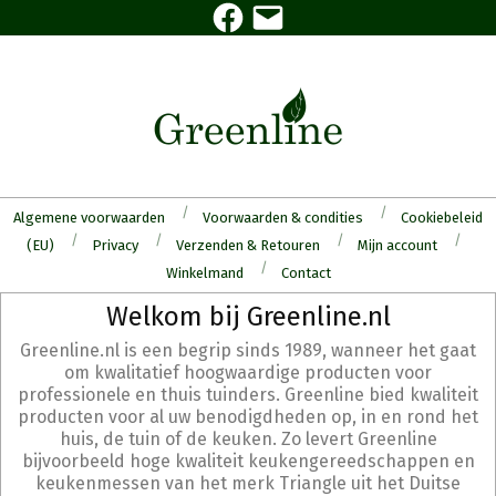
Facebook
E-
Skip
mail
to
content
Algemene voorwaarden
Voorwaarden & condities
Cookiebeleid
(EU)
Privacy
Verzenden & Retouren
Mijn account
Winkelmand
Contact
Secondary
Welkom bij Greenline.nl
Navigation
Greenline.nl is een begrip sinds 1989, wanneer het gaat
Menu
om kwalitatief hoogwaardige producten voor
professionele en thuis tuinders. Greenline bied kwaliteit
producten voor al uw benodigdheden op, in en rond het
huis, de tuin of de keuken. Zo levert Greenline
bijvoorbeeld hoge kwaliteit keukengereedschappen en
keukenmessen van het merk Triangle uit het Duitse