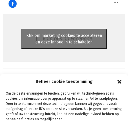
Klik om marketing cookies te accepteren
Volg ons op Facebook
en deze inhoud in te schakelen
Beheer cookie toestemming
Om de beste ervaringen te bieden, gebruiken wij technologieën zoals
Algemene voorwaarden
cookies om informatie over je apparaat op te slaan en/of te raadplegen.
Voorwaarden & condities
Door in te stemmen met deze technologieën kunnen wij gegevens zoals
surfgedrag of unieke ID's op deze site verwerken. Als je geen toestemming
Cookiebeleid (EU)
geeft of uw toestemming intrekt, kan dit een nadelige invloed hebben op
Privacy
bepaalde functies en mogelijkheden.
Verzenden & Retouren