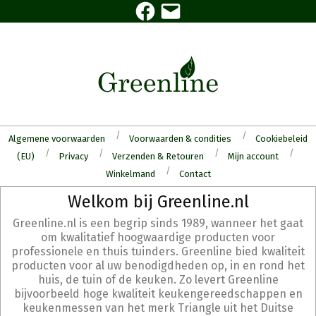
Facebook
E-
Skip
mail
to
content
Algemene voorwaarden
Voorwaarden & condities
Cookiebeleid
(EU)
Privacy
Verzenden & Retouren
Mijn account
Winkelmand
Contact
Secondary
Welkom bij Greenline.nl
Navigation
Greenline.nl is een begrip sinds 1989, wanneer het gaat
Menu
om kwalitatief hoogwaardige producten voor
professionele en thuis tuinders. Greenline bied kwaliteit
producten voor al uw benodigdheden op, in en rond het
huis, de tuin of de keuken. Zo levert Greenline
bijvoorbeeld hoge kwaliteit keukengereedschappen en
keukenmessen van het merk Triangle uit het Duitse