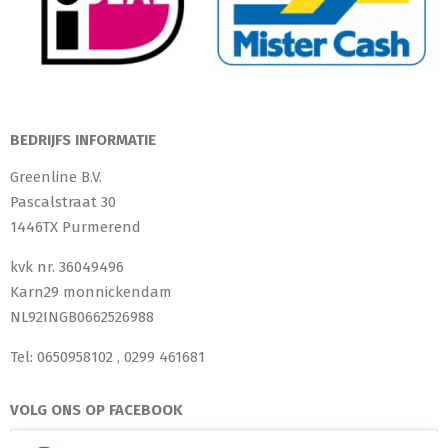
BEDRIJFS INFORMATIE
Greenline B.V.
Pascalstraat 30
1446TX Purmerend
kvk nr. 36049496
Karn29 monnickendam
NL92INGB0662526988
Tel: 0650958102 , 0299 461681
VOLG ONS OP FACEBOOK