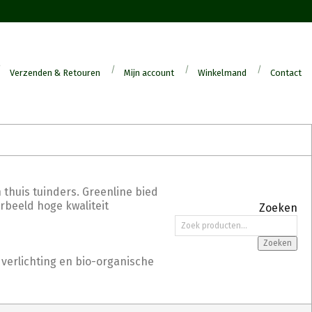
Verzenden & Retouren
Mijn account
Winkelmand
Contact
 thuis tuinders. Greenline bied
orbeeld hoge kwaliteit
Zoeken
Zoeken
naar:
Zoeken
 verlichting en bio-organische