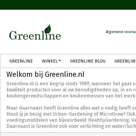
Skip
to
content
Algemene voorw
Secondary
GREENLINE
WINKEL
GREENLINE BLOG
GREENLIN
Navigation
Menu
Welkom bij Greenline.nl
Greenline.nl is een begrip sinds 1989, wanneer het gaat 
kwaliteit producten voor al uw benodigdheden op, in en ro
keukengereedschappen en keukenmessen van het merk Tri
Maar daarnaast heeft Greenline alles wat u nodig heeft v
Houd jij je bezig met Urban-Gardening of MicroGrow? Ook 
voedingsmiddelen van bijvoorbeeld HealthyGardening. Verd
Daarnaast is Greenline ook voor verlichting en water/luc