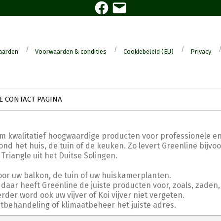
Facebook
E-
mail
aarden
Voorwaarden & condities
Cookiebeleid (EU)
Privacy
E CONTACT PAGINA
om kwalitatief hoogwaardige producten voor professionele en
nd het huis, de tuin of de keuken. Zo levert Greenline bijvo
angle uit het Duitse Solingen.
oor uw balkon, de tuin of uw huiskamerplanten.
daar heeft Greenline de juiste producten voor, zoals, zaden,
er word ook uw vijver of Koi vijver niet vergeten.
htbehandeling of klimaatbeheer het juiste adres.