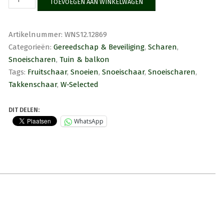
TOEVOEGEN AAN WINKELWAGEN
Selected
Snoeischaar
model
Artikelnummer:
WNS12.12869
F2
Categorieën:
Gereedschap & Beveiliging
,
Scharen
,
aantal
Snoeischaren
,
Tuin & balkon
Tags:
Fruitschaar
,
Snoeien
,
Snoeischaar
,
Snoeischaren
,
Takkenschaar
,
W-Selected
DIT DELEN:
WhatsApp