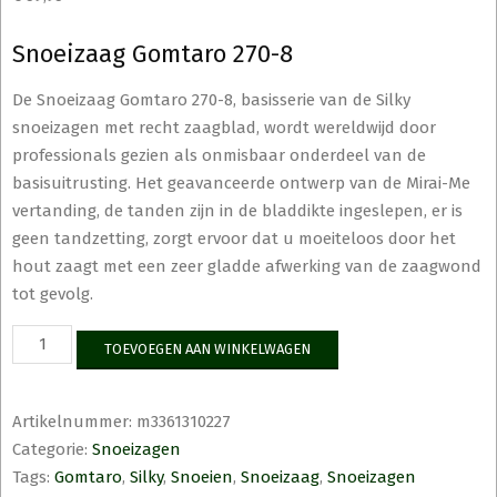
Snoeizaag Gomtaro 270-8
De Snoeizaag Gomtaro 270-8, basisserie van de Silky
snoeizagen met recht zaagblad, wordt wereldwijd door
professionals gezien als onmisbaar onderdeel van de
basisuitrusting. Het geavanceerde ontwerp van de Mirai-Me
vertanding, de tanden zijn in de bladdikte ingeslepen, er is
geen tandzetting, zorgt ervoor dat u moeiteloos door het
hout zaagt met een zeer gladde afwerking van de zaagwond
tot gevolg.
Snoeizaag
TOEVOEGEN AAN WINKELWAGEN
Gomtaro
270-
8
Artikelnummer:
m3361310227
aantal
Categorie:
Snoeizagen
Tags:
Gomtaro
,
Silky
,
Snoeien
,
Snoeizaag
,
Snoeizagen