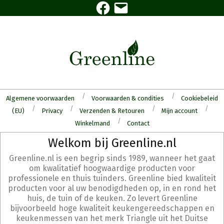
Facebook
E-
Skip
mail
to
content
Algemene voorwaarden
Voorwaarden & condities
Cookiebeleid
(EU)
Privacy
Verzenden & Retouren
Mijn account
Winkelmand
Contact
Secondary
Welkom bij Greenline.nl
Navigation
Greenline.nl is een begrip sinds 1989, wanneer het gaat
Menu
om kwalitatief hoogwaardige producten voor
professionele en thuis tuinders. Greenline bied kwaliteit
producten voor al uw benodigdheden op, in en rond het
huis, de tuin of de keuken. Zo levert Greenline
bijvoorbeeld hoge kwaliteit keukengereedschappen en
keukenmessen van het merk Triangle uit het Duitse