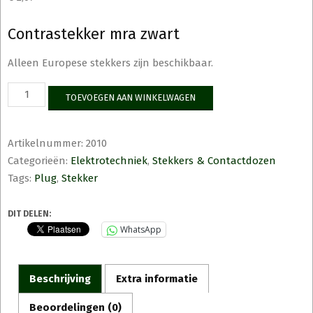
Contrastekker mra zwart
Alleen Europese stekkers zijn beschikbaar.
Contrastekker
TOEVOEGEN AAN WINKELWAGEN
mra
zwart
aantal
Artikelnummer:
2010
Categorieën:
Elektrotechniek
,
Stekkers & Contactdozen
Tags:
Plug
,
Stekker
DIT DELEN:
WhatsApp
Beschrijving
Extra informatie
Beoordelingen (0)