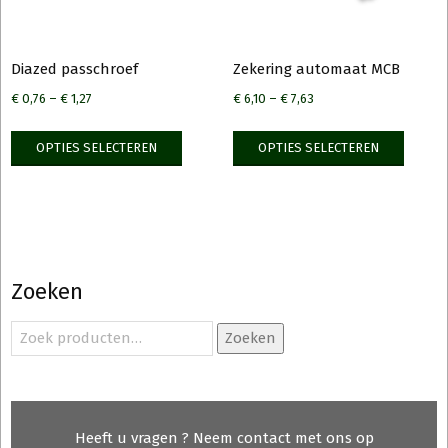
produ
Diazed passchroef
Zekering automaat MCB
€
0,76
–
€
1,27
€
6,10
–
€
7,63
Dit
Dit
OPTIES SELECTEREN
OPTIES SELECTEREN
product
produ
heeft
heeft
meerdere
meerd
variaties.
variati
Deze
Deze
optie
optie
Zoeken
kan
kan
gekozen
gekoz
Zoeken
Zoeken
naar:
worden
worde
op
op
de
de
productpagina
produ
Heeft u vragen ? Neem contact met ons op