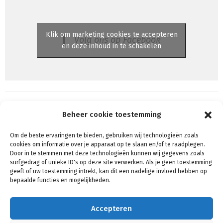
Klik om marketing cookies te accepteren
Volg ons op Facebook
en deze inhoud in te schakelen
Beheer cookie toestemming
Om de beste ervaringen te bieden, gebruiken wij technologieën zoals
Algemene voorwaarden
cookies om informatie over je apparaat op te slaan en/of te raadplegen.
Voorwaarden & condities
Door in te stemmen met deze technologieën kunnen wij gegevens zoals
surfgedrag of unieke ID's op deze site verwerken. Als je geen toestemming
Cookiebeleid (EU)
geeft of uw toestemming intrekt, kan dit een nadelige invloed hebben op
Privacy
bepaalde functies en mogelijkheden.
Verzenden & Retouren
Mijn account
Accepteren
Winkelmand