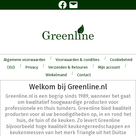
Facebook
E-
Skip
mail
to
content
Algemene voorwaarden
Voorwaarden & condities
Cookiebeleid
(EU)
Privacy
Verzenden & Retouren
Mijn account
Winkelmand
Contact
Secondary
Welkom bij Greenline.nl
Navigation
Greenline.nl is een begrip sinds 1989, wanneer het gaat
Menu
om kwalitatief hoogwaardige producten voor
professionele en thuis tuinders. Greenline bied kwaliteit
producten voor al uw benodigdheden op, in en rond het
huis, de tuin of de keuken. Zo levert Greenline
bijvoorbeeld hoge kwaliteit keukengereedschappen en
keukenmessen van het merk Triangle uit het Duitse