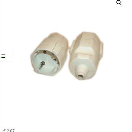
€
2,07