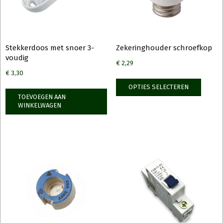
Stekkerdoos met snoer 3-
Zekeringhouder schroefkop
voudig
€
2,29
€
3,30
Dit
OPTIES SELECTEREN
produ
TOEVOEGEN AAN
heeft
WINKELWAGEN
meerd
variati
Deze
optie
kan
gekoz
worde
op
de