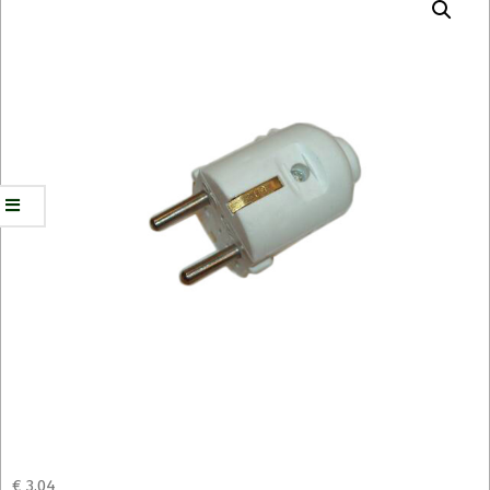
€
3,04