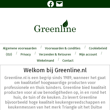
Facebook
E-
Skip
mail
to
content
Algemene voorwaarden
Voorwaarden & condities
Cookiebeleid
(EU)
Privacy
Verzenden & Retouren
Mijn account
Winkelmand
Contact
Secondary
Welkom bij Greenline.nl
Navigation
Greenline.nl is een begrip sinds 1989, wanneer het gaat
Menu
om kwalitatief hoogwaardige producten voor
professionele en thuis tuinders. Greenline bied kwaliteit
producten voor al uw benodigdheden op, in en rond het
huis, de tuin of de keuken. Zo levert Greenline
bijvoorbeeld hoge kwaliteit keukengereedschappen en
keukenmessen van het merk Triangle uit het Duitse