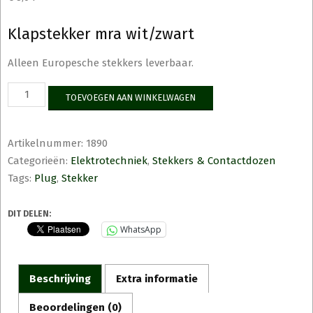
Klapstekker mra wit/zwart
Alleen Europesche stekkers leverbaar.
Klapstekker
TOEVOEGEN AAN WINKELWAGEN
mra
wit/zwart
aantal
Artikelnummer:
1890
Categorieën:
Elektrotechniek
,
Stekkers & Contactdozen
Tags:
Plug
,
Stekker
DIT DELEN:
WhatsApp
Beschrijving
Extra informatie
Beoordelingen (0)