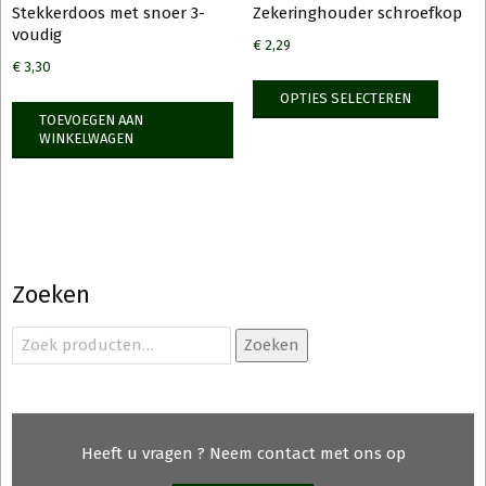
Stekkerdoos met snoer 3-
Zekeringhouder schroefkop
voudig
€
2,29
€
3,30
Dit
OPTIES SELECTEREN
produ
TOEVOEGEN AAN
heeft
WINKELWAGEN
meerd
variati
Deze
optie
kan
Zoeken
gekoz
worde
Zoeken
Zoeken
op
naar:
de
produ
Heeft u vragen ? Neem contact met ons op