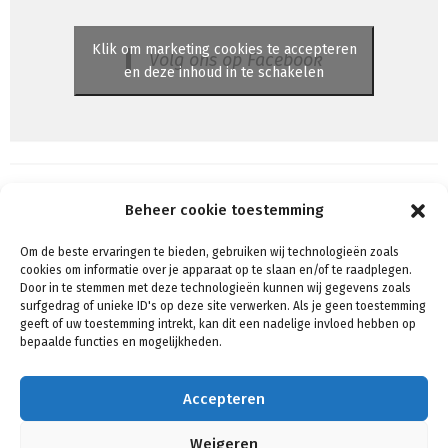
Klik om marketing cookies te accepteren
Volg ons op Facebook
en deze inhoud in te schakelen
Beheer cookie toestemming
Om de beste ervaringen te bieden, gebruiken wij technologieën zoals
Algemene voorwaarden
cookies om informatie over je apparaat op te slaan en/of te raadplegen.
Voorwaarden & condities
Door in te stemmen met deze technologieën kunnen wij gegevens zoals
surfgedrag of unieke ID's op deze site verwerken. Als je geen toestemming
Cookiebeleid (EU)
geeft of uw toestemming intrekt, kan dit een nadelige invloed hebben op
Privacy
bepaalde functies en mogelijkheden.
Verzenden & Retouren
Mijn account
Accepteren
Winkelmand
Contact
Weigeren