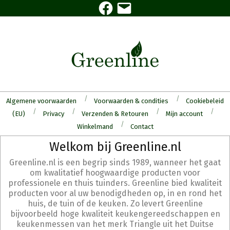
Facebook
E-
Skip
mail
to
content
Algemene voorwaarden
Voorwaarden & condities
Cookiebeleid
(EU)
Privacy
Verzenden & Retouren
Mijn account
Winkelmand
Contact
Secondary
Welkom bij Greenline.nl
Navigation
Greenline.nl is een begrip sinds 1989, wanneer het gaat
Menu
om kwalitatief hoogwaardige producten voor
professionele en thuis tuinders. Greenline bied kwaliteit
producten voor al uw benodigdheden op, in en rond het
huis, de tuin of de keuken. Zo levert Greenline
bijvoorbeeld hoge kwaliteit keukengereedschappen en
keukenmessen van het merk Triangle uit het Duitse