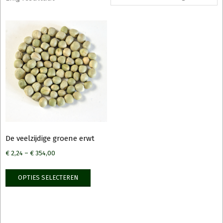
De veelzijdige groene erwt
€
2,24
–
€
354,00
Dit
OPTIES SELECTEREN
product
heeft
meerdere
variaties.