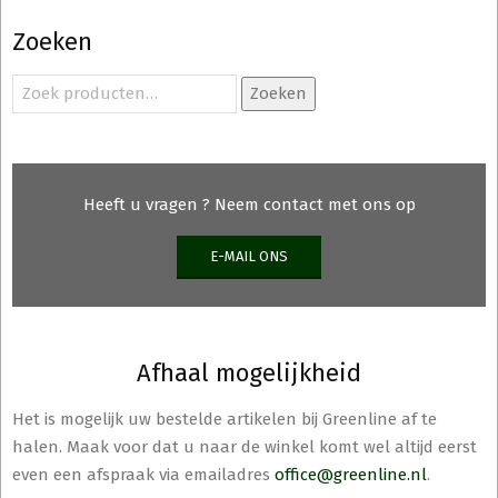
Deze
Zoeken
optie
kan
Zoeken
Zoeken
gekozen
naar:
worden
op
de
Heeft u vragen ? Neem contact met ons op
productpagina
E-MAIL ONS
Afhaal mogelijkheid
Het is mogelijk uw bestelde artikelen bij Greenline af te
halen. Maak voor dat u naar de winkel komt wel altijd eerst
even een afspraak via emailadres
office@greenline.nl
.