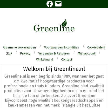
Facebook
E-
Skip
mail
to
content
Algemene voorwaarden
Voorwaarden & condities
Cookiebeleid
(EU)
Privacy
Verzenden & Retouren
Mijn account
Winkelmand
Contact
Secondary
Welkom bij Greenline.nl
Navigation
Greenline.nl is een begrip sinds 1989, wanneer het gaat
Menu
om kwalitatief hoogwaardige producten voor
professionele en thuis tuinders. Greenline bied kwaliteit
producten voor al uw benodigdheden op, in en rond het
huis, de tuin of de keuken. Zo levert Greenline
bijvoorbeeld hoge kwaliteit keukengereedschappen en
keukenmessen van het merk Triangle uit het Duitse