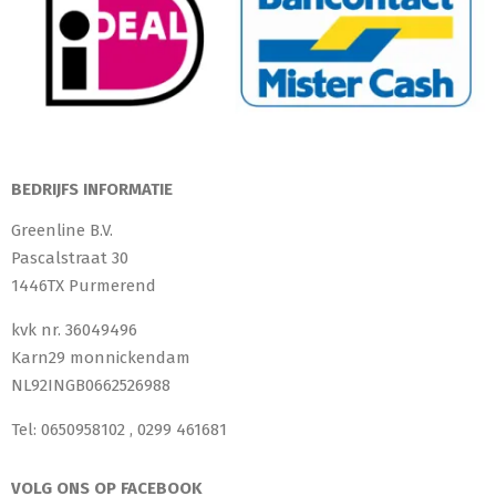
BEDRIJFS INFORMATIE
Greenline B.V.
Pascalstraat 30
1446TX Purmerend
kvk nr. 36049496
Karn29 monnickendam
NL92INGB0662526988
Tel: 0650958102 , 0299 461681
VOLG ONS OP FACEBOOK