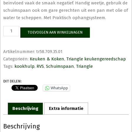
beïnvloed vaak de smaak negatief. Handig weetje, gebruik de
schuimspaan ook om gare gerechten uit een pan met olie of
water te scheppen. Met Praktisch ophangsysteem.
Triangle
TOEVOEGEN AAN WINKELWAGEN
1946
Schuimspaan
met
Artikelnummer:
tr58.709.35.01
grove
Categorieën:
Keuken & Koken
,
Triangle keukengereedschap
maas
roestvrijstaal
Tags:
kookhulp
,
RVS
,
Schuimspaan
,
Triangle
aantal
DIT DELEN:
WhatsApp
Beschrijving
Extra informatie
Beschrijving