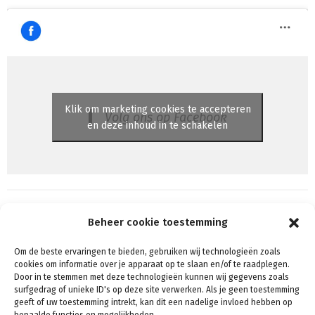
Klik om marketing cookies te accepteren
Volg ons op Facebook
en deze inhoud in te schakelen
Beheer cookie toestemming
Om de beste ervaringen te bieden, gebruiken wij technologieën zoals
Algemene voorwaarden
cookies om informatie over je apparaat op te slaan en/of te raadplegen.
Voorwaarden & condities
Door in te stemmen met deze technologieën kunnen wij gegevens zoals
surfgedrag of unieke ID's op deze site verwerken. Als je geen toestemming
Cookiebeleid (EU)
geeft of uw toestemming intrekt, kan dit een nadelige invloed hebben op
Privacy