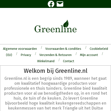
Facebook
E-
Skip
mail
to
content
Algemene voorwaarden
Voorwaarden & condities
Cookiebeleid
(EU)
Privacy
Verzenden & Retouren
Mijn account
Winkelmand
Contact
Secondary
Welkom bij Greenline.nl
Navigation
Greenline.nl is een begrip sinds 1989, wanneer het gaat
Menu
om kwalitatief hoogwaardige producten voor
professionele en thuis tuinders. Greenline bied kwaliteit
producten voor al uw benodigdheden op, in en rond het
huis, de tuin of de keuken. Zo levert Greenline
bijvoorbeeld hoge kwaliteit keukengereedschappen en
keukenmessen van het merk Triangle uit het Duitse