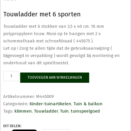
Touwladder met 6 sporten
Touwladder met 6 stokken van 3,5 x 40 cm. 10 mm
polypropyleen touw. Mooi op te hangen met 2 x
schommelhaak met schroefdraad ( 445075 ).
Let op ! Zorg te allen tijde dat de gebruiksaanwijzing (
bijgevoegd in verpakking ) wordt gevolgd bij montering en
onderhoud van dit speeltoestel.
Touwladder
TOEVOEGEN AAN WINKELWAGEN
met
6
sporten
Artikelnummer:
M445009
aantal
Categorieën:
Kinder-tuinartikelen
,
Tuin & balkon
Tags:
klimmen
,
Touwladder
,
Tuin
,
tuinspeelgoed
DIT DELEN: