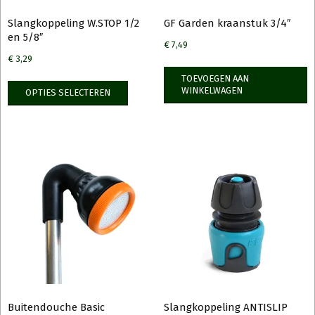
Slangkoppeling W.STOP 1/2
GF Garden kraanstuk 3/4″
en 5/8″
€
7,49
€
3,29
Dit
TOEVOEGEN AAN
WINKELWAGEN
OPTIES SELECTEREN
product
heeft
meerdere
variaties.
Deze
optie
kan
gekozen
worden
op
de
productpagina
Buitendouche Basic
Slangkoppeling ANTISLIP