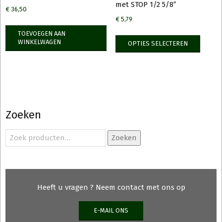
met STOP 1/2 5/8″
€
36,50
€
5,79
TOEVOEGEN AAN
Dit
WINKELWAGEN
OPTIES SELECTEREN
produ
heeft
meerd
variati
Deze
optie
Zoeken
kan
gekoz
Zoeken
Zoeken
naar:
worde
op
de
produ
Heeft u vragen ? Neem contact met ons op
E-MAIL ONS