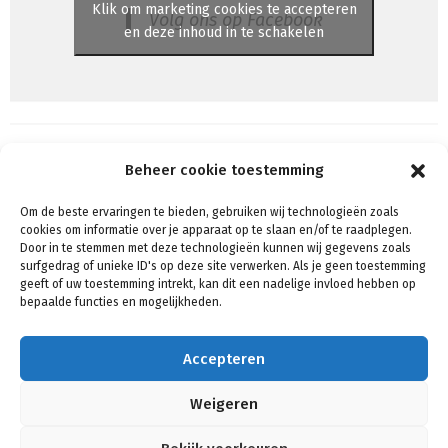
Klik om marketing cookies te accepteren
Volg ons op Facebook
en deze inhoud in te schakelen
Beheer cookie toestemming
Om de beste ervaringen te bieden, gebruiken wij technologieën zoals
Algemene voorwaarden
cookies om informatie over je apparaat op te slaan en/of te raadplegen.
Voorwaarden & condities
Door in te stemmen met deze technologieën kunnen wij gegevens zoals
surfgedrag of unieke ID's op deze site verwerken. Als je geen toestemming
Cookiebeleid (EU)
geeft of uw toestemming intrekt, kan dit een nadelige invloed hebben op
Privacy
bepaalde functies en mogelijkheden.
Verzenden & Retouren
Mijn account
Accepteren
Winkelmand
Contact
Weigeren