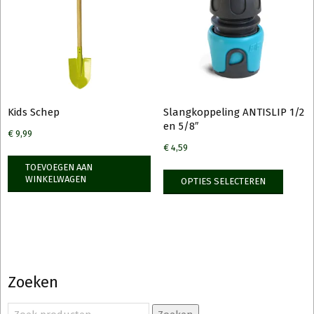
Kids Schep
Slangkoppeling ANTISLIP 1/2
en 5/8″
€
9,99
€
4,59
TOEVOEGEN AAN
Dit
WINKELWAGEN
OPTIES SELECTEREN
produ
heeft
meerd
variati
Deze
optie
Zoeken
kan
gekoz
Zoeken