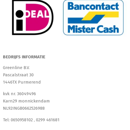
BEDRIJFS INFORMATIE
Greenline B.V.
Pascalstraat 30
1446TX Purmerend
kvk nr. 36049496
Karn29 monnickendam
NL92INGB0662526988
Tel: 0650958102 , 0299 461681