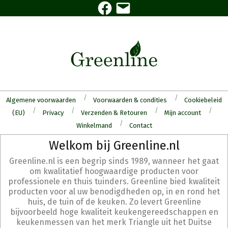
Facebook
E-
Skip
mail
to
content
Algemene voorwaarden
Voorwaarden & condities
Cookiebeleid
(EU)
Privacy
Verzenden & Retouren
Mijn account
Winkelmand
Contact
Secondary
Welkom bij Greenline.nl
Navigation
Greenline.nl is een begrip sinds 1989, wanneer het gaat
Menu
om kwalitatief hoogwaardige producten voor
professionele en thuis tuinders. Greenline bied kwaliteit
producten voor al uw benodigdheden op, in en rond het
huis, de tuin of de keuken. Zo levert Greenline
bijvoorbeeld hoge kwaliteit keukengereedschappen en
keukenmessen van het merk Triangle uit het Duitse