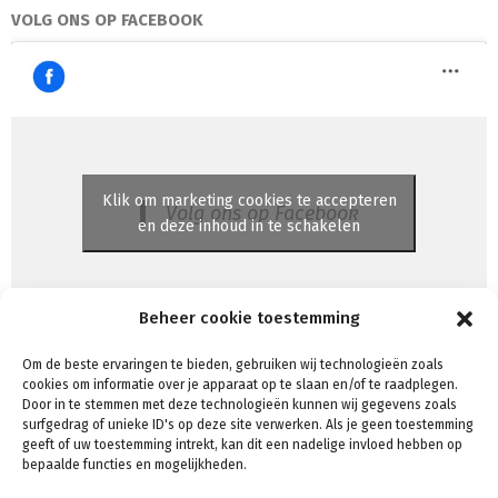
VOLG ONS OP FACEBOOK
Klik om marketing cookies te accepteren
Volg ons op Facebook
en deze inhoud in te schakelen
Beheer cookie toestemming
Om de beste ervaringen te bieden, gebruiken wij technologieën zoals
cookies om informatie over je apparaat op te slaan en/of te raadplegen.
Door in te stemmen met deze technologieën kunnen wij gegevens zoals
surfgedrag of unieke ID's op deze site verwerken. Als je geen toestemming
Algemene voorwaarden
geeft of uw toestemming intrekt, kan dit een nadelige invloed hebben op
Voorwaarden & condities
bepaalde functies en mogelijkheden.
Cookiebeleid (EU)