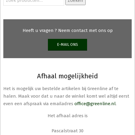
Zoeken
naar:
worde
op
de
produ
Heeft u vragen ? Neem contact met ons op
E-MAIL ONS
Afhaal mogelijkheid
Het is mogelijk uw bestelde artikelen bij Greenline af te
halen. Maak voor dat u naar de winkel komt wel altijd eerst
even een afspraak via emailadres
office@greenline.nl
.
Het afhaal adres is
Pascalstraat 30