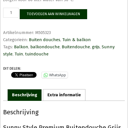
Sunny
TOEVOEGEN AAN WINKELWAGEN
Style
Premium
Buitendouche
Artikelnummer:
M505323
grijs
Categorieën:
Buiten douches
,
Tuin & balkon
aantal
Tags:
Balkon
,
balkondouche
,
Buitendouche
,
grijs
,
Sunny
style
,
Tuin
,
tuindouche
DIT DELEN:
WhatsApp
Beschrijving
Extra informatie
Beschrijving
Sunny Style Premium Buitendouche Grijs