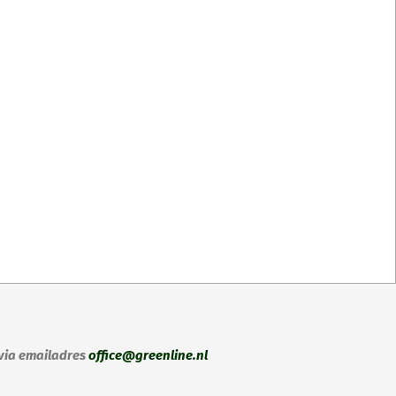
ct
dere
ies.
zen
en
 via emailadres
office@greenline.nl
ctpagina