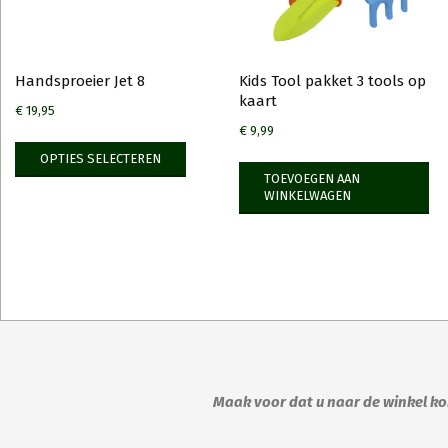
Handsproeier Jet 8
Kids Tool pakket 3 tools op
kaart
€
19,95
€
9,99
Dit
OPTIES SELECTEREN
product
TOEVOEGEN AAN
heeft
WINKELWAGEN
meerdere
variaties.
Deze
optie
kan
gekozen
worden
op
Maak voor dat u naar de winkel kom
de
productpagina