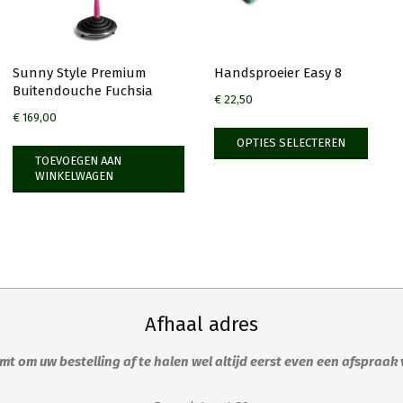
Sunny Style Premium
Handsproeier Easy 8
Buitendouche Fuchsia
€
22,50
€
169,00
Dit
OPTIES SELECTEREN
produ
TOEVOEGEN AAN
heeft
WINKELWAGEN
meer
variat
Deze
optie
kan
geko
Afhaal adres
word
op
t om uw bestelling af te halen wel altijd eerst even een afspraak
de
produ