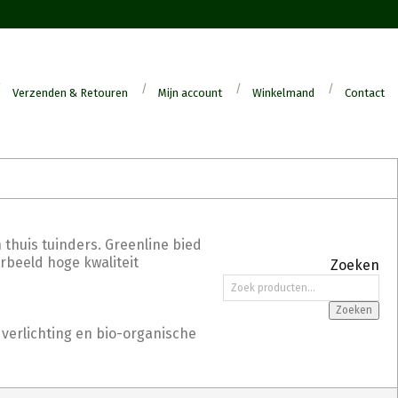
Verzenden & Retouren
Mijn account
Winkelmand
Contact
 thuis tuinders. Greenline bied
orbeeld hoge kwaliteit
Zoeken
Zoeken
naar:
Zoeken
 verlichting en bio-organische