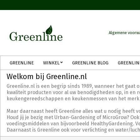
Skip
to
content
Algemene voorw
Secondary
GREENLINE
WINKEL
GREENLINE BLOG
GREENLIN
Navigation
Menu
Welkom bij Greenline.nl
Greenline.nl is een begrip sinds 1989, wanneer het gaat 
kwaliteit producten voor al uw benodigdheden op, in en ro
keukengereedschappen en keukenmessen van het merk Tri
Maar daarnaast heeft Greenline alles wat u nodig heeft v
Houd jij je bezig met Urban-Gardening of MicroGrow? Ook 
voedingsmiddelen van bijvoorbeeld HealthyGardening. Verd
Daarnaast is Greenline ook voor verlichting en water/luc