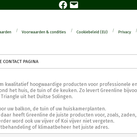
Facebook
E-
mail
aarden
Voorwaarden & condities
Cookiebeleid (EU)
Privacy
E CONTACT PAGINA
om kwalitatief hoogwaardige producten voor professionele en
nd het huis, de tuin of de keuken. Zo levert Greenline bijvo
angle uit het Duitse Solingen.
oor uw balkon, de tuin of uw huiskamerplanten.
daar heeft Greenline de juiste producten voor, zoals, zaden,
er word ook uw vijver of Koi vijver niet vergeten.
htbehandeling of klimaatbeheer het juiste adres.