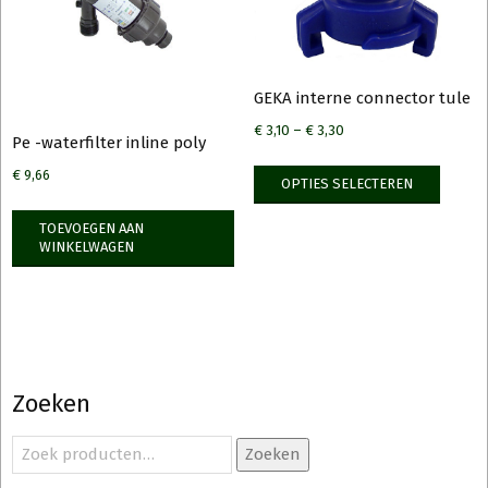
GEKA interne connector tule
€
3,10
–
€
3,30
Pe -waterfilter inline poly
Dit
€
9,66
OPTIES SELECTEREN
produ
heeft
TOEVOEGEN AAN
meerd
WINKELWAGEN
variati
Deze
optie
kan
gekoz
Zoeken
worde
op
Zoeken
Zoeken
de
naar: