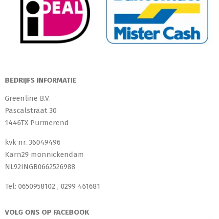
BEDRIJFS INFORMATIE
Greenline B.V.
Pascalstraat 30
1446TX Purmerend
kvk nr. 36049496
Karn29 monnickendam
NL92INGB0662526988
Tel: 0650958102 , 0299 461681
VOLG ONS OP FACEBOOK