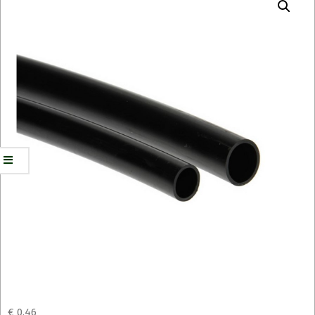
€
0,46