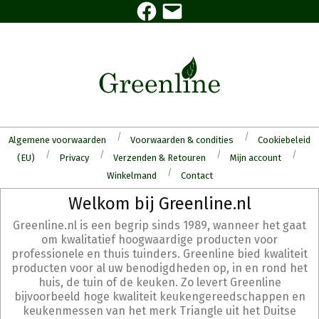
Facebook
E-
Skip
mail
to
content
Algemene voorwaarden
Voorwaarden & condities
Cookiebeleid
(EU)
Privacy
Verzenden & Retouren
Mijn account
Winkelmand
Contact
Secondary
Welkom bij Greenline.nl
Navigation
Greenline.nl is een begrip sinds 1989, wanneer het gaat
Menu
om kwalitatief hoogwaardige producten voor
professionele en thuis tuinders. Greenline bied kwaliteit
producten voor al uw benodigdheden op, in en rond het
huis, de tuin of de keuken. Zo levert Greenline
bijvoorbeeld hoge kwaliteit keukengereedschappen en
keukenmessen van het merk Triangle uit het Duitse