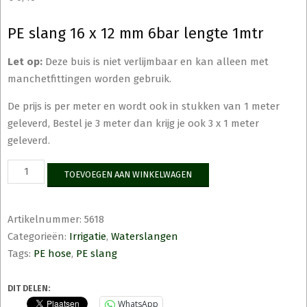
PE slang 16 x 12 mm 6bar lengte 1mtr
Let op:
Deze buis is niet verlijmbaar en kan alleen met
manchetfittingen worden gebruik.
De prijs is per meter en wordt ook in stukken van 1 meter
geleverd, Bestel je 3 meter dan krijg je ook 3 x 1 meter
geleverd.
PE
TOEVOEGEN AAN WINKELWAGEN
slang
16
x
Artikelnummer:
5618
12
Categorieën:
Irrigatie
,
Waterslangen
mm
6bar
Tags:
PE hose
,
PE slang
lengte
1mtr
DIT DELEN:
aantal
WhatsApp