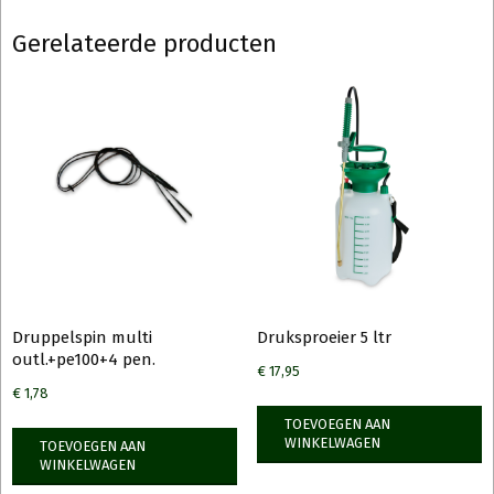
Gerelateerde producten
Druppelspin multi
Druksproeier 5 ltr
outl.+pe100+4 pen.
€
17,95
€
1,78
TOEVOEGEN AAN
WINKELWAGEN
TOEVOEGEN AAN
WINKELWAGEN