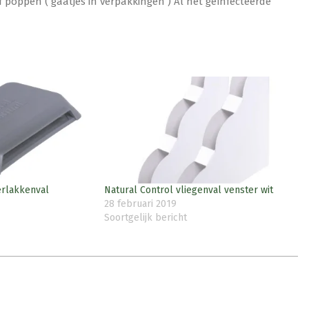
of poppen ( gaatjes in verpakkingen ) Al het geïnfecteerde
erlakkenval
Natural Control vliegenval venster wit
28 februari 2019
Soortgelijk bericht