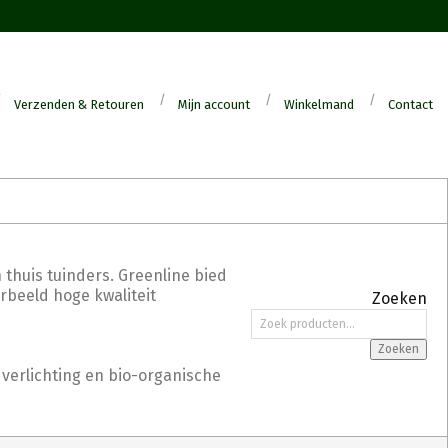
Verzenden & Retouren
Mijn account
Winkelmand
Contact
 thuis tuinders. Greenline bied
orbeeld hoge kwaliteit
Zoeken
Zoeken
naar:
Zoeken
 verlichting en bio-organische