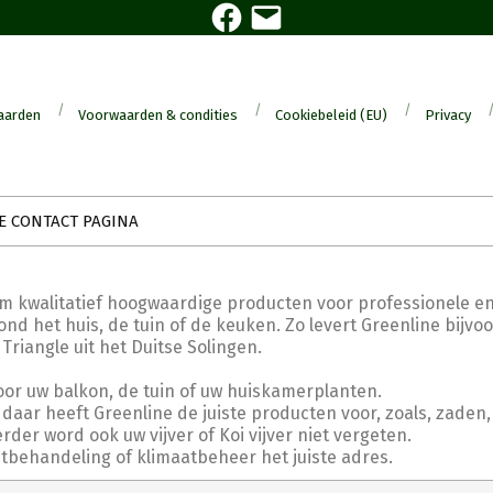
Facebook
E-
mail
aarden
Voorwaarden & condities
Cookiebeleid (EU)
Privacy
E CONTACT PAGINA
om kwalitatief hoogwaardige producten voor professionele en
nd het huis, de tuin of de keuken. Zo levert Greenline bijvo
angle uit het Duitse Solingen.
oor uw balkon, de tuin of uw huiskamerplanten.
daar heeft Greenline de juiste producten voor, zoals, zaden,
er word ook uw vijver of Koi vijver niet vergeten.
htbehandeling of klimaatbeheer het juiste adres.