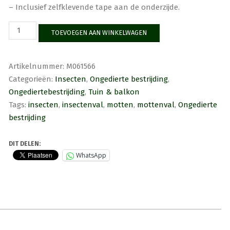
– Inclusief zelfklevende tape aan de onderzijde.
Natural
TOEVOEGEN AAN WINKELWAGEN
Control
mottenval
voeding
Artikelnummer:
M061566
aantal
Categorieën:
Insecten
,
Ongedierte bestrijding
,
Ongediertebestrijding
,
Tuin & balkon
Tags:
insecten
,
insectenval
,
motten
,
mottenval
,
Ongedierte
bestrijding
DIT DELEN:
WhatsApp