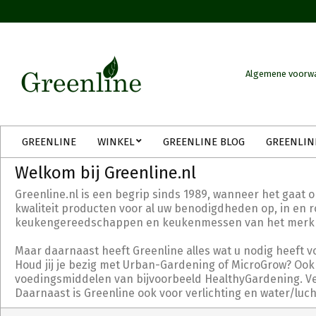
Skip
to
content
Algemene voorw
Secondary
GREENLINE
WINKEL
GREENLINE BLOG
GREENLIN
Navigation
Menu
Welkom bij Greenline.nl
Greenline.nl is een begrip sinds 1989, wanneer het gaat 
kwaliteit producten voor al uw benodigdheden op, in en ro
keukengereedschappen en keukenmessen van het merk Tri
Maar daarnaast heeft Greenline alles wat u nodig heeft v
Houd jij je bezig met Urban-Gardening of MicroGrow? Ook 
voedingsmiddelen van bijvoorbeeld HealthyGardening. Verd
Daarnaast is Greenline ook voor verlichting en water/luc