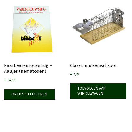
Kaart Varenrouwmug –
Classic muizenval kooi
Aaltjes (nematoden)
€
7,19
€
34,95
Dit
TOEVOEGEN AAN
WINKELWAGEN
OPTIES SELECTEREN
product
heeft
meerdere
variaties.
Deze