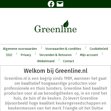
Facebook
E-
Skip
mail
to
content
Algemene voorwaarden
Voorwaarden & condities
Cookiebeleid
(EU)
Privacy
Verzenden & Retouren
Mijn account
Winkelmand
Contact
Secondary
Welkom bij Greenline.nl
Navigation
Greenline.nl is een begrip sinds 1989, wanneer het gaat
Menu
om kwalitatief hoogwaardige producten voor
professionele en thuis tuinders. Greenline bied kwaliteit
producten voor al uw benodigdheden op, in en rond het
huis, de tuin of de keuken. Zo levert Greenline
bijvoorbeeld hoge kwaliteit keukengereedschappen en
keukenmessen van het merk Triangle uit het Duitse