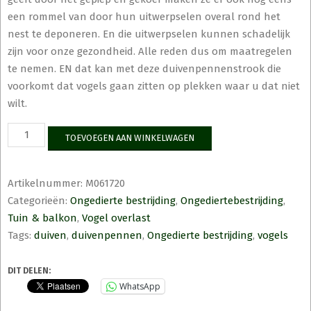
een rommel van door hun uitwerpselen overal rond het
nest te deponeren. En die uitwerpselen kunnen schadelijk
zijn voor onze gezondheid. Alle reden dus om maatregelen
te nemen. EN dat kan met deze duivenpennenstrook die
voorkomt dat vogels gaan zitten op plekken waar u dat niet
wilt.
Natural
TOEVOEGEN AAN WINKELWAGEN
Control
duivenpen
100
Artikelnummer:
M061720
cm
Categorieën:
Ongedierte bestrijding
,
Ongediertebestrijding
,
aantal
Tuin & balkon
,
Vogel overlast
Tags:
duiven
,
duivenpennen
,
Ongedierte bestrijding
,
vogels
DIT DELEN:
WhatsApp