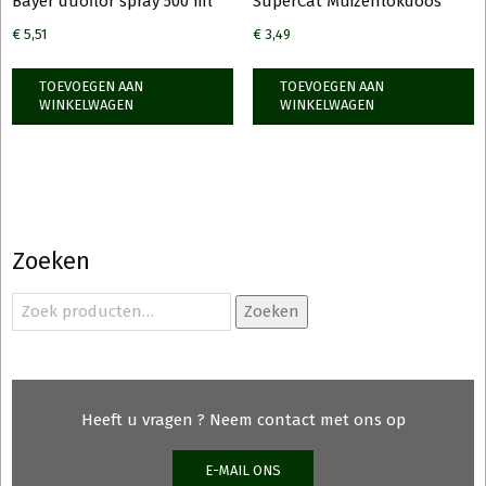
Bayer duoflor spray 500 ml
SuperCat Muizenlokdoos
€
5,51
€
3,49
TOEVOEGEN AAN
TOEVOEGEN AAN
WINKELWAGEN
WINKELWAGEN
Zoeken
Zoeken
Zoeken
naar:
Heeft u vragen ? Neem contact met ons op
E-MAIL ONS