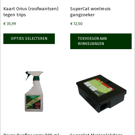
Kaart Orius (roofwantsen)
SuperCat woelmuis
tegen trips
gangzoeker
€
35,99
€
12,50
Dit
OPTIES SELECTEREN
TOEVOEGEN AAN
product
WINKELWAGEN
heeft
meerdere
variaties.
Deze
optie
kan
gekozen
worden
op
de
productpagina