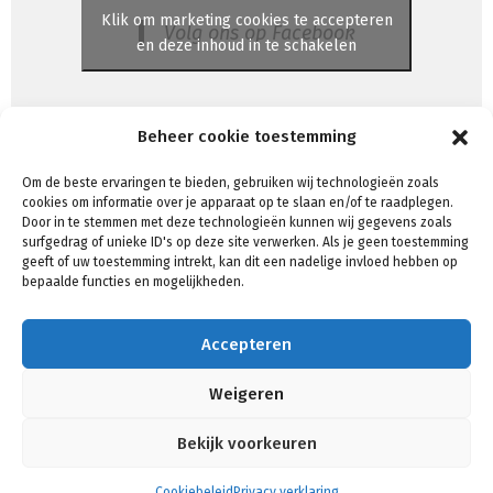
Klik om marketing cookies te accepteren
Volg ons op Facebook
en deze inhoud in te schakelen
Beheer cookie toestemming
Om de beste ervaringen te bieden, gebruiken wij technologieën zoals
cookies om informatie over je apparaat op te slaan en/of te raadplegen.
Door in te stemmen met deze technologieën kunnen wij gegevens zoals
surfgedrag of unieke ID's op deze site verwerken. Als je geen toestemming
Algemene voorwaarden
geeft of uw toestemming intrekt, kan dit een nadelige invloed hebben op
Voorwaarden & condities
bepaalde functies en mogelijkheden.
Cookiebeleid (EU)
Privacy
Accepteren
Verzenden & Retouren
Mijn account
Weigeren
Winkelmand
Bekijk voorkeuren
Contact
Cookiebeleid
Privacy verklaring