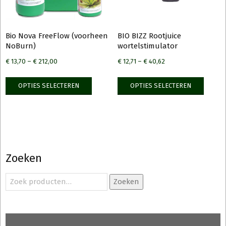
de
produ
Bio Nova FreeFlow (voorheen
BIO BIZZ Rootjuice
NoBurn)
wortelstimulator
€
13,70
–
€
212,00
€
12,71
–
€
40,62
Dit
Dit
OPTIES SELECTEREN
OPTIES SELECTEREN
product
produ
heeft
heeft
meerdere
meerd
variaties.
variati
Deze
Deze
optie
optie
Zoeken
kan
kan
gekozen
gekoz
Zoeken
Zoeken
naar:
worden
worde
op
op
de
de