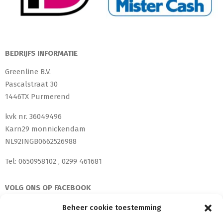
BEDRIJFS INFORMATIE
Greenline B.V.
Pascalstraat 30
1446TX Purmerend
kvk nr. 36049496
Karn29 monnickendam
NL92INGB0662526988
Tel: 0650958102 , 0299 461681
VOLG ONS OP FACEBOOK
Beheer cookie toestemming