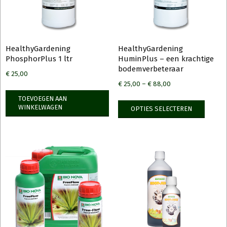
HealthyGardening
HealthyGardening
PhosphorPlus 1 ltr
HuminPlus – een krachtige
bodemverbeteraar
€
25,00
€
25,00
–
€
88,00
TOEVOEGEN AAN
Dit
WINKELWAGEN
OPTIES SELECTEREN
produ
heeft
meerd
variati
Deze
optie
kan
gekoz
worde
op