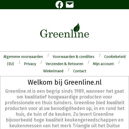
Facebook
E-
Skip
mail
to
content
Algemene voorwaarden
Voorwaarden & condities
Cookiebeleid
(EU)
Privacy
Verzenden & Retouren
Mijn account
Winkelmand
Contact
Secondary
Welkom bij Greenline.nl
Navigation
Greenline.nl is een begrip sinds 1989, wanneer het gaat
Menu
om kwalitatief hoogwaardige producten voor
professionele en thuis tuinders. Greenline bied kwaliteit
producten voor al uw benodigdheden op, in en rond het
huis, de tuin of de keuken. Zo levert Greenline
bijvoorbeeld hoge kwaliteit keukengereedschappen en
keukenmessen van het merk Triangle uit het Duitse