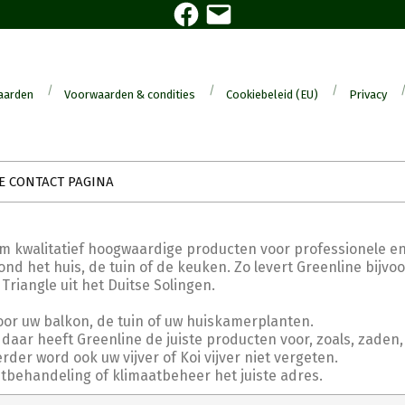
Facebook
E-
mail
aarden
Voorwaarden & condities
Cookiebeleid (EU)
Privacy
E CONTACT PAGINA
om kwalitatief hoogwaardige producten voor professionele en
nd het huis, de tuin of de keuken. Zo levert Greenline bijvo
angle uit het Duitse Solingen.
oor uw balkon, de tuin of uw huiskamerplanten.
daar heeft Greenline de juiste producten voor, zoals, zaden,
er word ook uw vijver of Koi vijver niet vergeten.
htbehandeling of klimaatbeheer het juiste adres.