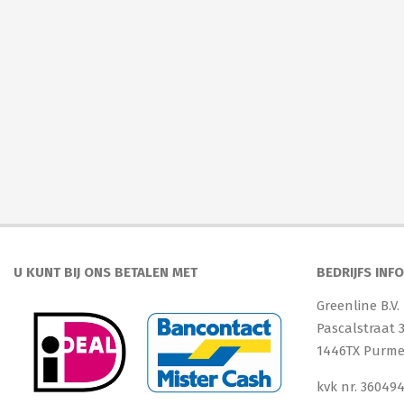
U KUNT BIJ ONS BETALEN MET
BEDRIJFS INF
Greenline B.V.
Pascalstraat 
1446TX Purm
kvk nr. 36049