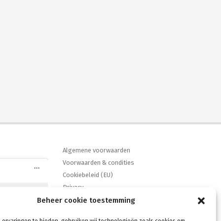
Algemene voorwaarden
Voorwaarden & condities
Cookiebeleid (EU)
Privacy
Beheer cookie toestemming
Verzenden & Retouren
e accepteren
ebook
Mijn account
hakelen