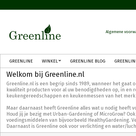
Skip
to
content
Algemene voorw
Secondary
GREENLINE
WINKEL
GREENLINE BLOG
GREENLIN
Navigation
Menu
Welkom bij Greenline.nl
Greenline.nl is een begrip sinds 1989, wanneer het gaat 
kwaliteit producten voor al uw benodigdheden op, in en ro
keukengereedschappen en keukenmessen van het merk Tri
Maar daarnaast heeft Greenline alles wat u nodig heeft v
Houd jij je bezig met Urban-Gardening of MicroGrow? Ook 
voedingsmiddelen van bijvoorbeeld HealthyGardening. Verd
Daarnaast is Greenline ook voor verlichting en water/luc