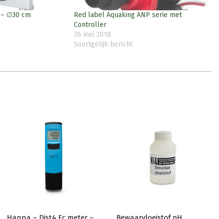
h – ∅30 cm
Red label Aquaking ANP serie met
Controller
26 mei 2018
Soortgelijk bericht
Hanna – Dist4 Ec meter –
Bewaarvloeistof pH