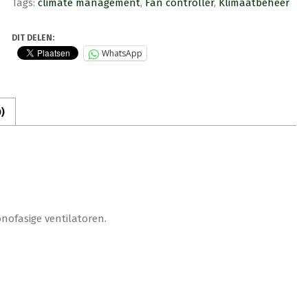
Tags:
climate management
,
Fan controller
,
Klimaatbeheer
DIT DELEN:
WhatsApp
)
nofasige ventilatoren.