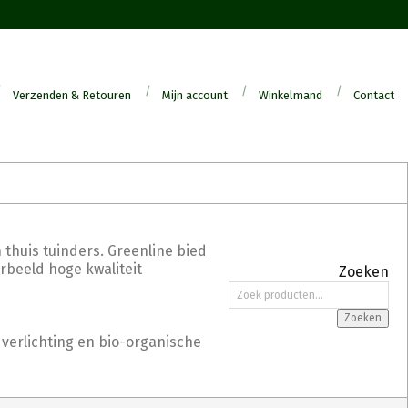
Verzenden & Retouren
Mijn account
Winkelmand
Contact
 thuis tuinders. Greenline bied
orbeeld hoge kwaliteit
Zoeken
Zoeken
naar:
Zoeken
 verlichting en bio-organische