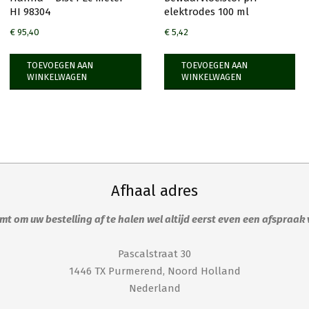
HI 98304
elektrodes 100 ml
€
95,40
€
5,42
TOEVOEGEN AAN
TOEVOEGEN AAN
WINKELWAGEN
WINKELWAGEN
Afhaal adres
t om uw bestelling af te halen wel altijd eerst even een afspraak
Pascalstraat 30
1446 TX Purmerend, Noord Holland
Nederland