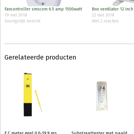
Fancontroller smscom 6.5 amp 1500watt
Box ventilator 12 inc
19 mei 2018
22 mei 2018
Soortgelijk bericht
Met 2 reacties
Gerelateerde producten
E.C meter geel 0.0-19.9 ms
Substraattester met naald