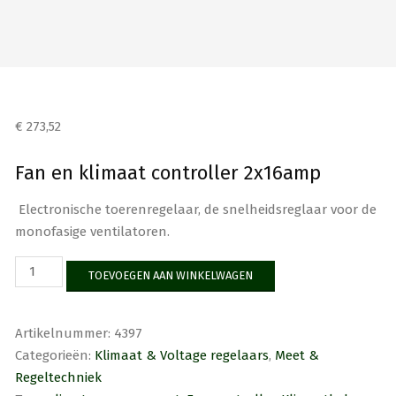
€
273,52
Fan en klimaat controller 2x16amp
Electronische toerenregelaar, de s
nelheidsreglaar voor de
monofasige ventilatoren.
Fan
TOEVOEGEN AAN WINKELWAGEN
en
klimaat
controller
Artikelnummer:
4397
2x16amp
Categorieën:
Klimaat & Voltage regelaars
,
Meet &
aantal
Regeltechniek