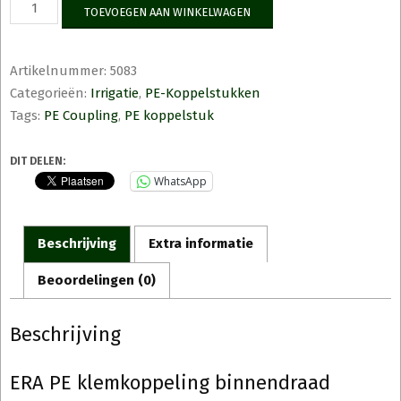
ERA
TOEVOEGEN AAN WINKELWAGEN
PE
klemkoppeling
binnendraad
Artikelnummer:
5083
aantal
Categorieën:
Irrigatie
,
PE-Koppelstukken
Tags:
PE Coupling
,
PE koppelstuk
DIT DELEN:
WhatsApp
Beschrijving
Extra informatie
Beoordelingen (0)
Beschrijving
ERA PE klemkoppeling binnendraad