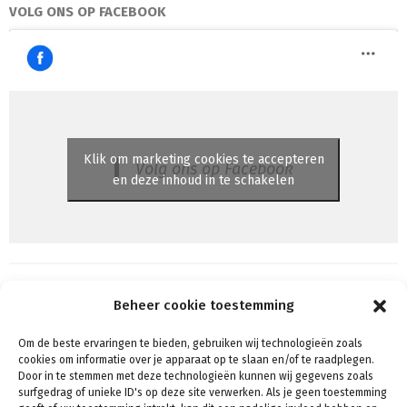
VOLG ONS OP FACEBOOK
Klik om marketing cookies te accepteren
Volg ons op Facebook
en deze inhoud in te schakelen
Beheer cookie toestemming
Om de beste ervaringen te bieden, gebruiken wij technologieën zoals
Algemene voorwaarden
cookies om informatie over je apparaat op te slaan en/of te raadplegen.
Voorwaarden & condities
Door in te stemmen met deze technologieën kunnen wij gegevens zoals
surfgedrag of unieke ID's op deze site verwerken. Als je geen toestemming
Cookiebeleid (EU)