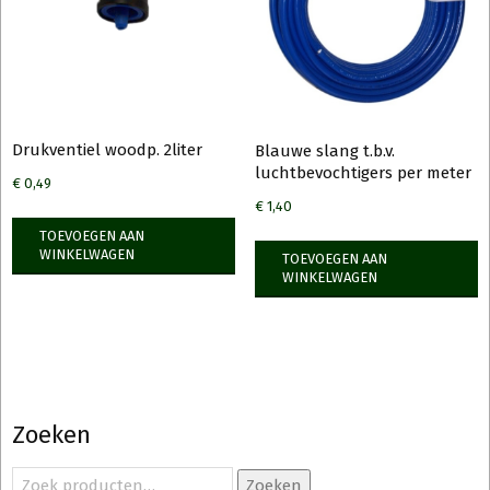
Drukventiel woodp. 2liter
Blauwe slang t.b.v.
luchtbevochtigers per meter
€
0,49
€
1,40
TOEVOEGEN AAN
WINKELWAGEN
TOEVOEGEN AAN
WINKELWAGEN
Zoeken
Zoeken
Zoeken