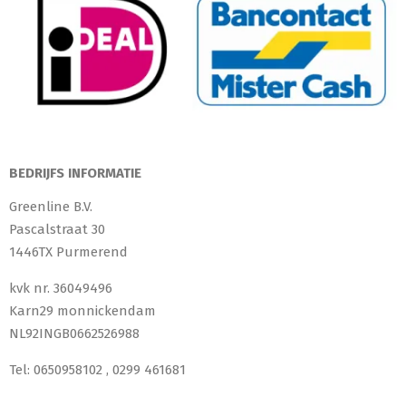
BEDRIJFS INFORMATIE
Greenline B.V.
Pascalstraat 30
1446TX Purmerend
kvk nr. 36049496
Karn29 monnickendam
NL92INGB0662526988
Tel: 0650958102 , 0299 461681