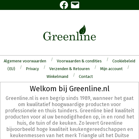
Facebook
E-
Skip
mail
to
content
Algemene voorwaarden
Voorwaarden & condities
Cookiebeleid
(EU)
Privacy
Verzenden & Retouren
Mijn account
Winkelmand
Contact
Secondary
Welkom bij Greenline.nl
Navigation
Greenline.nl is een begrip sinds 1989, wanneer het gaat
Menu
om kwalitatief hoogwaardige producten voor
professionele en thuis tuinders. Greenline bied kwaliteit
producten voor al uw benodigdheden op, in en rond het
huis, de tuin of de keuken. Zo levert Greenline
bijvoorbeeld hoge kwaliteit keukengereedschappen en
keukenmessen van het merk Triangle uit het Duitse