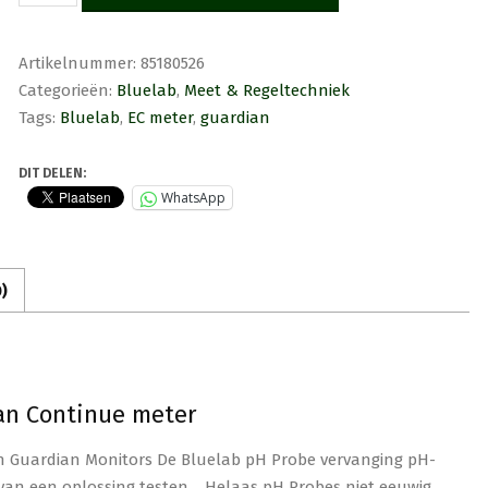
EC
electrode
voor
Artikelnummer:
85180526
EC/Temp
Categorieën:
Bluelab
,
Meet & Regeltechniek
Guardian
Continue
Tags:
Bluelab
,
EC meter
,
guardian
meter
aantal
DIT DELEN:
WhatsApp
)
an Continue meter
 Guardian Monitors De Bluelab pH Probe vervanging pH-
 van een oplossing testen. Helaas pH Probes niet eeuwig