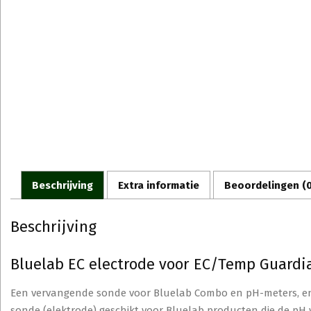
Beschrijving
Extra informatie
Beoordelingen (0
Beschrijving
Bluelab EC electrode voor EC/Temp Guardi
Een vervangende sonde voor Bluelab Combo en pH-meters, en
sonde (elektrode) geschikt voor Bluelab producten die de pH