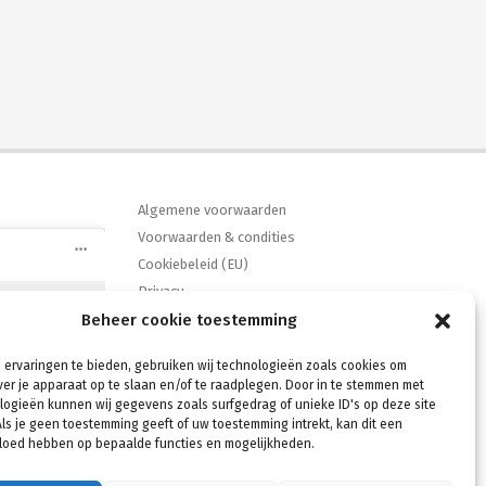
Algemene voorwaarden
Voorwaarden & condities
Cookiebeleid (EU)
Privacy
Beheer cookie toestemming
Verzenden & Retouren
e accepteren
ebook
Mijn account
hakelen
 ervaringen te bieden, gebruiken wij technologieën zoals cookies om
Winkelmand
ver je apparaat op te slaan en/of te raadplegen. Door in te stemmen met
Contact
ogieën kunnen wij gegevens zoals surfgedrag of unieke ID's op deze site
ls je geen toestemming geeft of uw toestemming intrekt, kan dit een
vloed hebben op bepaalde functies en mogelijkheden.