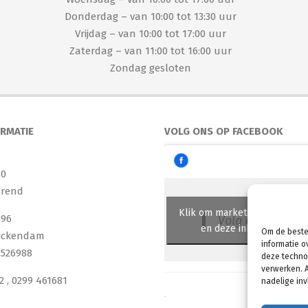
Donderdag – van 10:00 tot 13:30 uur
Vrijdag – van 10:00 tot 17:00 uur
Zaterdag – van 11:00 tot 16:00 uur
Zondag gesloten
ORMATIE
VOLG ONS OP FACEBOOK
30
erend
Klik om marketing cookies t
496
Volg ons op Fac
en deze inhoud in te sc
Om de beste
ickendam
informatie o
526988
deze technol
verwerken. A
2 , 0299 461681
nadelige in