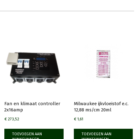
Fan en klimaat controller
Milwaukee ijkvloeistof e.c.
2x16amp
12,88 ms/cm 20ml
€
273,52
€
1,61
TOEVOEGEN AAN
TOEVOEGEN AAN