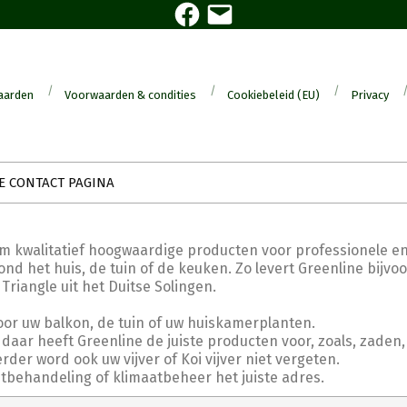
Facebook
E-
mail
aarden
Voorwaarden & condities
Cookiebeleid (EU)
Privacy
E CONTACT PAGINA
om kwalitatief hoogwaardige producten voor professionele en
nd het huis, de tuin of de keuken. Zo levert Greenline bijvo
angle uit het Duitse Solingen.
oor uw balkon, de tuin of uw huiskamerplanten.
daar heeft Greenline de juiste producten voor, zoals, zaden,
er word ook uw vijver of Koi vijver niet vergeten.
htbehandeling of klimaatbeheer het juiste adres.