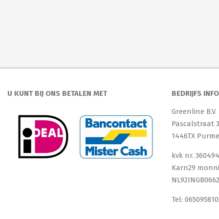
U KUNT BIJ ONS BETALEN MET
BEDRIJFS INF
Greenline B.V.
Pascalstraat 
1446TX Purm
kvk nr. 36049
Karn29 monn
NL92INGB0662
Tel: 065095810