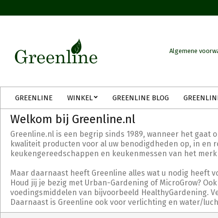
Skip
to
content
Algemene voorw
Secondary
GREENLINE
WINKEL
GREENLINE BLOG
GREENLIN
Navigation
Menu
Welkom bij Greenline.nl
Greenline.nl is een begrip sinds 1989, wanneer het gaat 
kwaliteit producten voor al uw benodigdheden op, in en ro
keukengereedschappen en keukenmessen van het merk Tri
Maar daarnaast heeft Greenline alles wat u nodig heeft v
Houd jij je bezig met Urban-Gardening of MicroGrow? Ook 
voedingsmiddelen van bijvoorbeeld HealthyGardening. Verd
Daarnaast is Greenline ook voor verlichting en water/luc