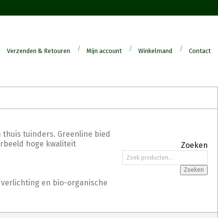
Verzenden & Retouren
Mijn account
Winkelmand
Contact
 thuis tuinders. Greenline bied
orbeeld hoge kwaliteit
Zoeken
Zoeken
naar:
Zoeken
 verlichting en bio-organische