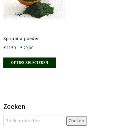
Spirulina poeder
€
12,50
–
€
29,00
Dit
OPTIES SELECTEREN
product
heeft
meerdere
variaties.
Deze
optie
Zoeken
kan
gekozen
Zoeken
Zoeken
naar:
worden
op