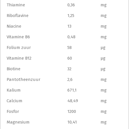
Thiamine
0,36
mg
Riboflavine
1,25
mg
Niacine
13
mg
Vitamine B6
0,48
mg
Folium zuur
58
μg
Vitamine B12
60
μg
Biotine
32
μg
Pantotheenzuur
2,6
mg
Kalium
671,1
mg
Calcium
48,49
mg
Fosfor
1200
mg
Magnesium
10,41
mg