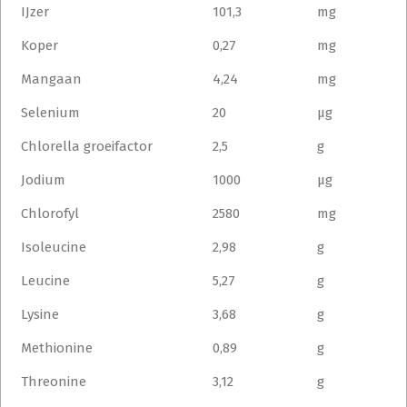
IJzer
101,3
mg
Koper
0,27
mg
Mangaan
4,24
mg
Selenium
20
μg
Chlorella groeifactor
2,5
g
Jodium
1000
μg
Chlorofyl
2580
mg
Isoleucine
2,98
g
Leucine
5,27
g
Lysine
3,68
g
Methionine
0,89
g
Threonine
3,12
g