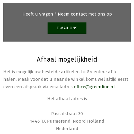
de
productpagina
Heeft u vragen ? Neem contact met ons op
E-MAIL ONS
Afhaal mogelijkheid
Het is mogelijk uw bestelde artikelen bij Greenline af te
halen. Maak voor dat u naar de winkel komt wel altijd eerst
even een afspraak via emailadres
office@greenline.nl
.
Het afhaal adres is
Pascalstraat 30
1446 TX Purmerend, Noord Holland
Nederland