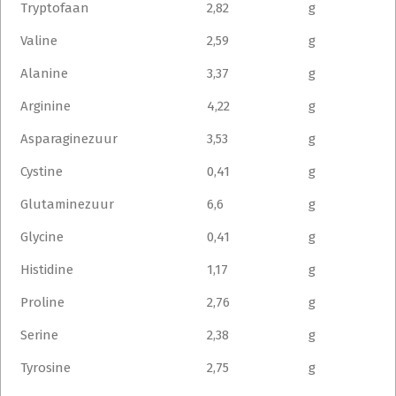
Tryptofaan
2,82
g
Valine
2,59
g
Alanine
3,37
g
Arginine
4,22
g
Asparaginezuur
3,53
g
Cystine
0,41
g
Glutaminezuur
6,6
g
Glycine
0,41
g
Histidine
1,17
g
Proline
2,76
g
Serine
2,38
g
Tyrosine
2,75
g