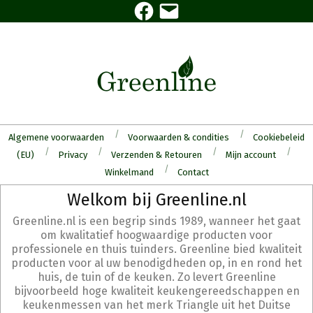
Facebook
E-
Skip
mail
to
content
Algemene voorwaarden
Voorwaarden & condities
Cookiebeleid
(EU)
Privacy
Verzenden & Retouren
Mijn account
Winkelmand
Contact
Secondary
Welkom bij Greenline.nl
Navigation
Greenline.nl is een begrip sinds 1989, wanneer het gaat
Menu
om kwalitatief hoogwaardige producten voor
professionele en thuis tuinders. Greenline bied kwaliteit
producten voor al uw benodigdheden op, in en rond het
huis, de tuin of de keuken. Zo levert Greenline
bijvoorbeeld hoge kwaliteit keukengereedschappen en
keukenmessen van het merk Triangle uit het Duitse