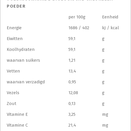
POEDER
per 100g
Eenheid
Energie
1686 / 402
kJ / kcal
Eiwitten
59,1
g
Koolhydraten
59,1
g
waarvan suikers
1,21
g
Vetten
13,4
g
waarvan verzadigd
0,95
g
Vezels
12,08
g
Zout
0,13
g
Vitamine E
3,25
mg
Vitamine C
21,4
mg