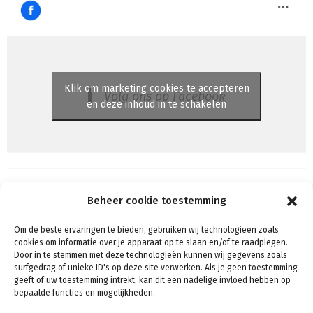
Klik om marketing cookies te accepteren
Volg ons op Facebook
en deze inhoud in te schakelen
Beheer cookie toestemming
Om de beste ervaringen te bieden, gebruiken wij technologieën zoals
Algemene voorwaarden
cookies om informatie over je apparaat op te slaan en/of te raadplegen.
Voorwaarden & condities
Door in te stemmen met deze technologieën kunnen wij gegevens zoals
surfgedrag of unieke ID's op deze site verwerken. Als je geen toestemming
Cookiebeleid (EU)
geeft of uw toestemming intrekt, kan dit een nadelige invloed hebben op
Privacy
bepaalde functies en mogelijkheden.
Verzenden & Retouren