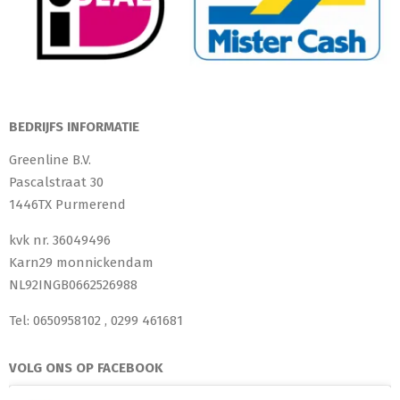
BEDRIJFS INFORMATIE
Greenline B.V.
Pascalstraat 30
1446TX Purmerend
kvk nr. 36049496
Karn29 monnickendam
NL92INGB0662526988
Tel: 0650958102 , 0299 461681
VOLG ONS OP FACEBOOK