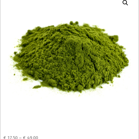
€
17,50
–
€
49,00