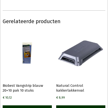
Gerelateerde producten
Biobest Vangstrip blauw
Natural Control
20×10 pak 10 stuks
kakkerlakkenval
€
10,12
€
8,99