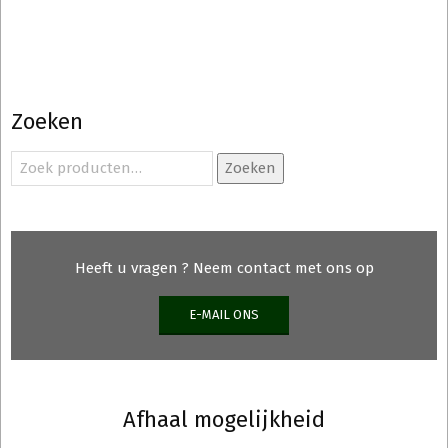
heeft
meerd
variati
Deze
optie
Zoeken
kan
gekoz
Zoeken
Zoeken
naar:
worde
op
de
produ
Heeft u vragen ? Neem contact met ons op
E-MAIL ONS
Afhaal mogelijkheid