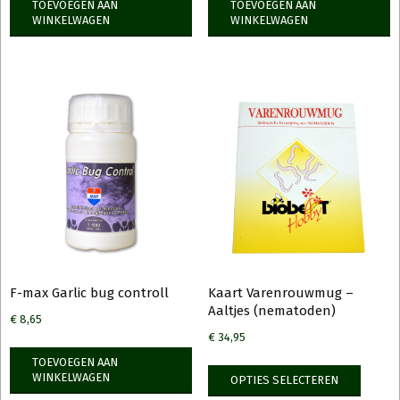
TOEVOEGEN AAN
TOEVOEGEN AAN
WINKELWAGEN
WINKELWAGEN
F-max Garlic bug controll
Kaart Varenrouwmug –
Aaltjes (nematoden)
€
8,65
€
34,95
TOEVOEGEN AAN
Dit
WINKELWAGEN
OPTIES SELECTEREN
produ