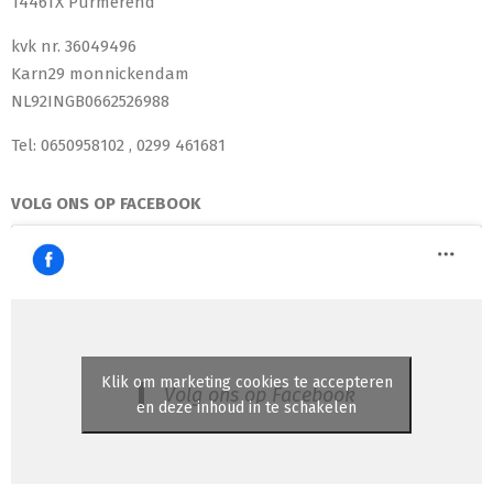
1446TX Purmerend
kvk nr. 36049496
Karn29 monnickendam
NL92INGB0662526988
Tel: 0650958102 , 0299 461681
VOLG ONS OP FACEBOOK
Klik om marketing cookies te accepteren
Volg ons op Facebook
en deze inhoud in te schakelen