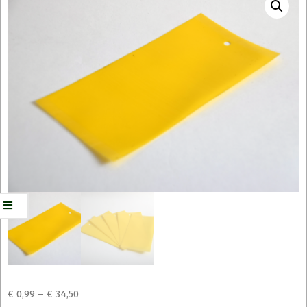
€
0,99
–
€
34,50