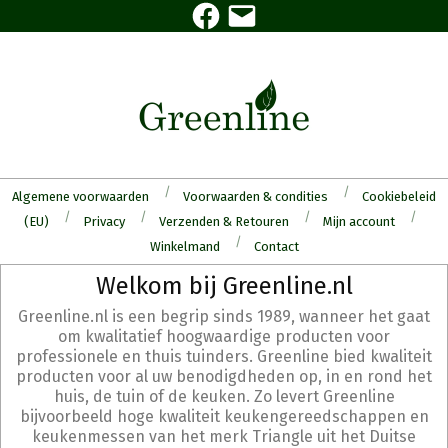
Facebook
E-
Skip
mail
to
content
Algemene voorwaarden
Voorwaarden & condities
Cookiebeleid
(EU)
Privacy
Verzenden & Retouren
Mijn account
Winkelmand
Contact
Secondary
Welkom bij Greenline.nl
Navigation
Greenline.nl is een begrip sinds 1989, wanneer het gaat
Menu
om kwalitatief hoogwaardige producten voor
professionele en thuis tuinders. Greenline bied kwaliteit
producten voor al uw benodigdheden op, in en rond het
huis, de tuin of de keuken. Zo levert Greenline
bijvoorbeeld hoge kwaliteit keukengereedschappen en
keukenmessen van het merk Triangle uit het Duitse