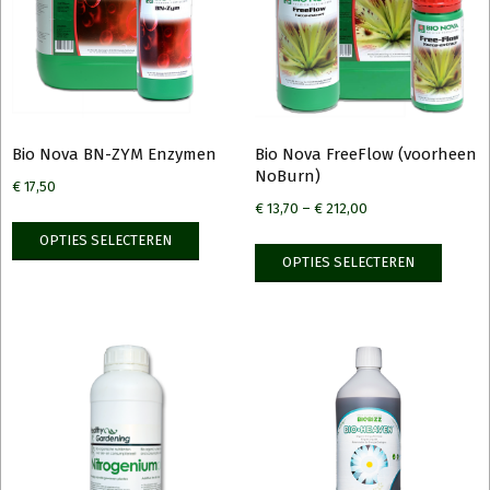
Bio Nova BN-ZYM Enzymen
Bio Nova FreeFlow (voorheen
NoBurn)
€
17,50
€
13,70
–
€
212,00
Dit
OPTIES SELECTEREN
Dit
product
OPTIES SELECTEREN
produ
heeft
heeft
meerdere
meerd
variaties.
variati
Deze
Deze
optie
optie
kan
kan
gekozen
gekoz
worden
worde