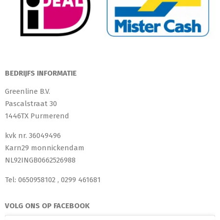
BEDRIJFS INFORMATIE
Greenline B.V.
Pascalstraat 30
1446TX Purmerend
kvk nr. 36049496
Karn29 monnickendam
NL92INGB0662526988
Tel: 0650958102 , 0299 461681
VOLG ONS OP FACEBOOK