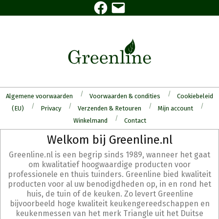
Facebook
E-
Skip
mail
to
content
Algemene voorwaarden
Voorwaarden & condities
Cookiebeleid
(EU)
Privacy
Verzenden & Retouren
Mijn account
Winkelmand
Contact
Secondary
Welkom bij Greenline.nl
Navigation
Greenline.nl is een begrip sinds 1989, wanneer het gaat
Menu
om kwalitatief hoogwaardige producten voor
professionele en thuis tuinders. Greenline bied kwaliteit
producten voor al uw benodigdheden op, in en rond het
huis, de tuin of de keuken. Zo levert Greenline
bijvoorbeeld hoge kwaliteit keukengereedschappen en
keukenmessen van het merk Triangle uit het Duitse