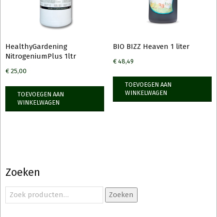
op
op
de
de
productpagina
produ
HealthyGardening
BIO BIZZ Heaven 1 liter
NitrogeniumPlus 1ltr
€
48,49
€
25,00
TOEVOEGEN AAN
WINKELWAGEN
TOEVOEGEN AAN
WINKELWAGEN
Zoeken
Zoeken
Zoeken
naar: