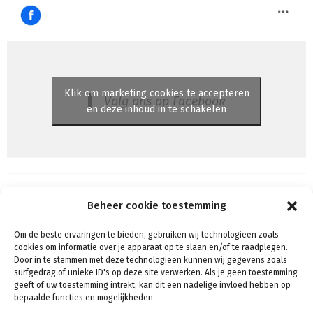
Klik om marketing cookies te accepteren
Volg ons op Facebook
en deze inhoud in te schakelen
Beheer cookie toestemming
Om de beste ervaringen te bieden, gebruiken wij technologieën zoals
Algemene voorwaarden
cookies om informatie over je apparaat op te slaan en/of te raadplegen.
Voorwaarden & condities
Door in te stemmen met deze technologieën kunnen wij gegevens zoals
surfgedrag of unieke ID's op deze site verwerken. Als je geen toestemming
Cookiebeleid (EU)
geeft of uw toestemming intrekt, kan dit een nadelige invloed hebben op
Privacy
bepaalde functies en mogelijkheden.
Verzenden & Retouren