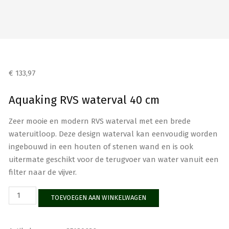
€
133,97
Aquaking RVS waterval 40 cm
Zeer mooie en modern RVS waterval met een brede
wateruitloop. Deze design waterval kan eenvoudig worden
ingebouwd in een houten of stenen wand en is ook
uitermate geschikt voor de terugvoer van water vanuit een
filter naar de vijver.
Aquaking
TOEVOEGEN AAN WINKELWAGEN
RVS
waterval
40