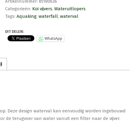
Artikelnummer:
85180636
cm
Categorieën:
Koi vijvers
,
Wateruitlopers
aantal
Tags:
Aquaking
,
waterfall
,
waterval
DIT DELEN:
WhatsApp
)
oop. Deze design waterval kan eenvoudig worden ingebouwd
r de terugvoer van water vanuit een filter naar de vijver.