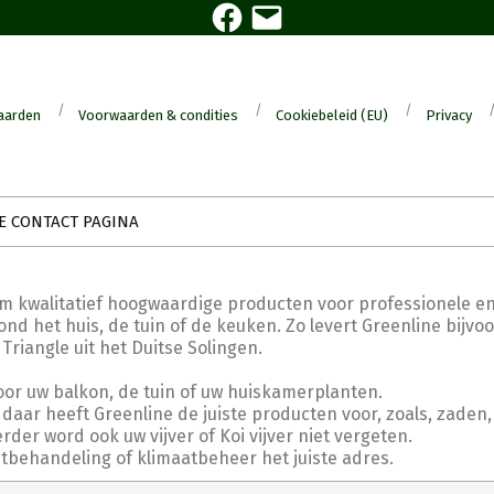
Facebook
E-
mail
aarden
Voorwaarden & condities
Cookiebeleid (EU)
Privacy
E CONTACT PAGINA
om kwalitatief hoogwaardige producten voor professionele en
nd het huis, de tuin of de keuken. Zo levert Greenline bijvo
angle uit het Duitse Solingen.
oor uw balkon, de tuin of uw huiskamerplanten.
daar heeft Greenline de juiste producten voor, zoals, zaden,
er word ook uw vijver of Koi vijver niet vergeten.
htbehandeling of klimaatbeheer het juiste adres.