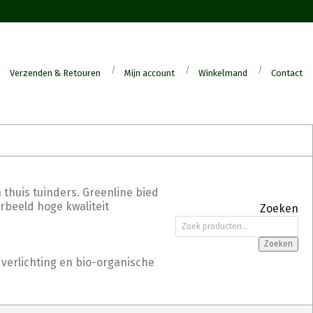
Verzenden & Retouren
Mijn account
Winkelmand
Contact
 thuis tuinders. Greenline bied
orbeeld hoge kwaliteit
Zoeken
Zoeken
naar:
Zoeken
 verlichting en bio-organische