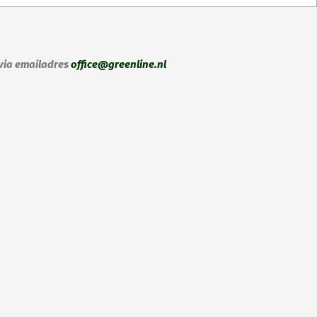
ctpagina
 via emailadres
office@greenline.nl