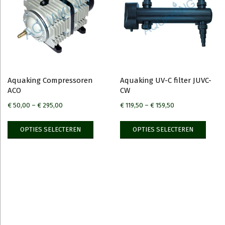
Aquaking Compressoren
Aquaking UV-C filter JUVC-
ACO
CW
€
50,00
–
€
295,00
€
119,50
–
€
159,50
Dit
Dit
OPTIES SELECTEREN
OPTIES SELECTEREN
product
prod
heeft
heeft
meerdere
meer
variaties.
variat
Deze
Deze
optie
optie
kan
kan
gekozen
geko