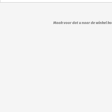
worden
word
op
op
de
de
Maak voor dat u naar de winkel kom
productpagina
prod