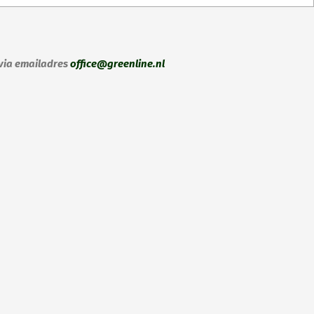
zen
en
 via emailadres
office@greenline.nl
ctpagina