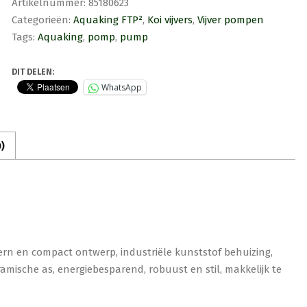
Artikelnummer:
85180623
ECO
Categorieën:
Aquaking FTP²
,
Koi vijvers
,
Vijver pompen
50W
6500
Tags:
Aquaking
,
pomp
,
pump
L/u
aantal
DIT DELEN:
WhatsApp
)
ern en compact ontwerp, industriële kunststof behuizing,
ramische as, energiebesparend, robuust en stil, makkelijk te