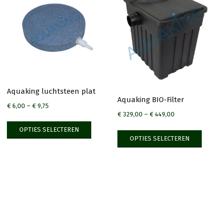
Aquaking luchtsteen plat
Aquaking BIO-Filter
€
6,00
–
€
9,75
€
329,00
–
€
449,00
Dit
Dit
OPTIES SELECTEREN
product
OPTIES SELECTEREN
produ
heeft
heeft
meerdere
meer
variaties.
variat
Deze
Deze
optie
optie
kan
kan
gekozen