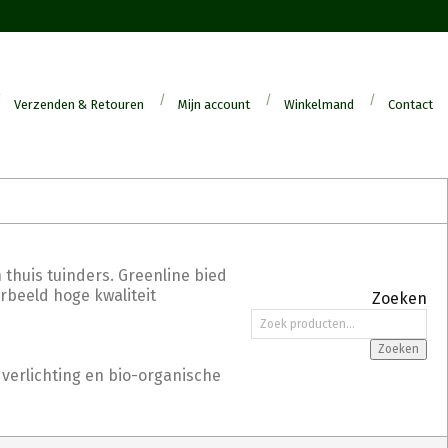
Verzenden & Retouren
Mijn account
Winkelmand
Contact
 thuis tuinders. Greenline bied
orbeeld hoge kwaliteit
Zoeken
Zoeken
naar:
Zoeken
 verlichting en bio-organische