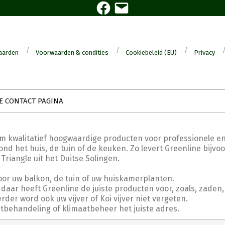
Facebook
E-
mail
aarden
Voorwaarden & condities
Cookiebeleid (EU)
Privacy
E CONTACT PAGINA
om kwalitatief hoogwaardige producten voor professionele en
nd het huis, de tuin of de keuken. Zo levert Greenline bijvo
angle uit het Duitse Solingen.
oor uw balkon, de tuin of uw huiskamerplanten.
daar heeft Greenline de juiste producten voor, zoals, zaden,
er word ook uw vijver of Koi vijver niet vergeten.
htbehandeling of klimaatbeheer het juiste adres.