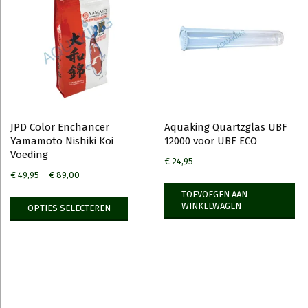
JPD Color Enchancer
Aquaking Quartzglas UBF
Yamamoto Nishiki Koi
12000 voor UBF ECO
Voeding
€
24,95
€
49,95
–
€
89,00
Dit
TOEVOEGEN AAN
WINKELWAGEN
OPTIES SELECTEREN
product
heeft
meerdere
variaties.
Deze
optie