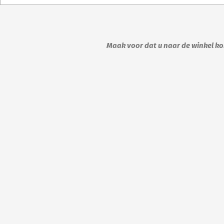
kan
gekozen
worden
op
Maak voor dat u naar de winkel kom
de
productpagina