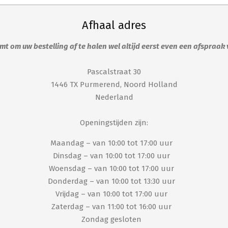
geko
worden
word
Afhaal adres
op
op
de
de
t om uw bestelling af te halen wel altijd eerst even een afspraak
productpagina
produ
Pascalstraat 30
1446 TX Purmerend, Noord Holland
Nederland
Openingstijden zijn:
Maandag – van 10:00 tot 17:00 uur
Dinsdag – van 10:00 tot 17:00 uur
Woensdag – van 10:00 tot 17:00 uur
Donderdag – van 10:00 tot 13:30 uur
Vrijdag – van 10:00 tot 17:00 uur
Zaterdag – van 11:00 tot 16:00 uur
Zondag gesloten