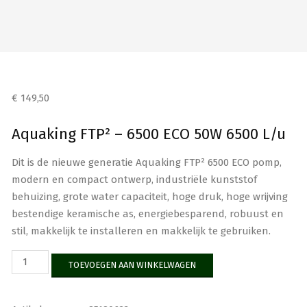
€
149,50
Aquaking FTP² – 6500 ECO 50W 6500 L/u
Dit is de nieuwe generatie Aquaking FTP² 6500 ECO pomp,
modern en compact ontwerp, industriële kunststof
behuizing, grote water capaciteit, hoge druk, hoge wrijving
bestendige keramische as, energiebesparend, robuust en
stil, makkelijk te installeren en makkelijk te gebruiken.
Aquaking
TOEVOEGEN AAN WINKELWAGEN
FTP²
-
6500