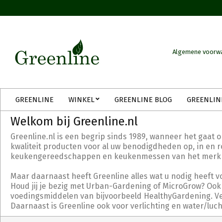
Skip
to
content
Algemene voorw
Secondary
GREENLINE
WINKEL
GREENLINE BLOG
GREENLIN
Navigation
Menu
Welkom bij Greenline.nl
Greenline.nl is een begrip sinds 1989, wanneer het gaat 
kwaliteit producten voor al uw benodigdheden op, in en ro
keukengereedschappen en keukenmessen van het merk Tri
Maar daarnaast heeft Greenline alles wat u nodig heeft v
Houd jij je bezig met Urban-Gardening of MicroGrow? Ook 
voedingsmiddelen van bijvoorbeeld HealthyGardening. Verd
Daarnaast is Greenline ook voor verlichting en water/luc