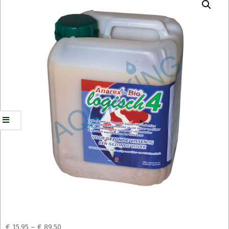
€
15,95
–
€
89,50