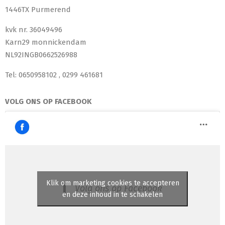
1446TX Purmerend
kvk nr. 36049496
Karn29 monnickendam
NL92INGB0662526988
Tel: 0650958102 , 0299 461681
VOLG ONS OP FACEBOOK
Klik om marketing cookies te accepteren
Volg ons op Facebook
en deze inhoud in te schakelen