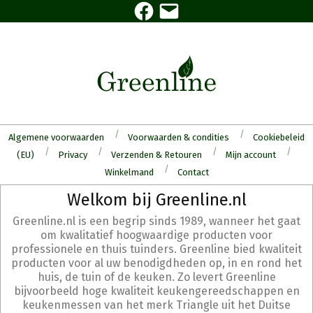
Facebook
E-
Skip
mail
to
content
Algemene voorwaarden
Voorwaarden & condities
Cookiebeleid
(EU)
Privacy
Verzenden & Retouren
Mijn account
Winkelmand
Contact
Secondary
Welkom bij Greenline.nl
Navigation
Greenline.nl is een begrip sinds 1989, wanneer het gaat
Menu
om kwalitatief hoogwaardige producten voor
professionele en thuis tuinders. Greenline bied kwaliteit
producten voor al uw benodigdheden op, in en rond het
huis, de tuin of de keuken. Zo levert Greenline
bijvoorbeeld hoge kwaliteit keukengereedschappen en
keukenmessen van het merk Triangle uit het Duitse