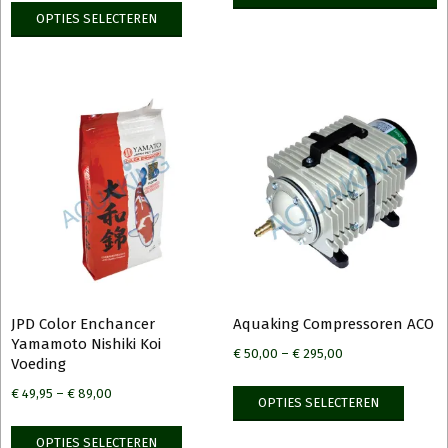
Dit
OPTIES SELECTEREN
product
heeft
meerdere
variaties.
Deze
optie
kan
gekozen
worden
op
de
productpagina
JPD Color Enchancer
Aquaking Compressoren ACO
Yamamoto Nishiki Koi
€
50,00
–
€
295,00
Voeding
Dit
€
49,95
–
€
89,00
OPTIES SELECTEREN
produ
Dit
heeft
OPTIES SELECTEREN