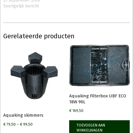
25 september 2020
Soortgelijk bericht
Gerelateerde producten
Aquaking Filterbox UBF ECO
18W 90L
€
169,50
Aquaking skimmers
€
79,50
–
€
99,50
TOEVOEGEN AAN
WINKELWAGEN