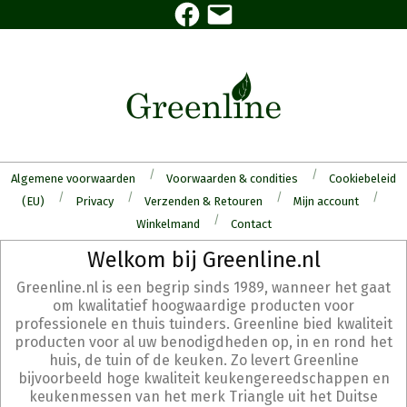
Facebook
E-
Skip
mail
to
content
Algemene voorwaarden
Voorwaarden & condities
Cookiebeleid
(EU)
Privacy
Verzenden & Retouren
Mijn account
Winkelmand
Contact
Secondary
Welkom bij Greenline.nl
Navigation
Greenline.nl is een begrip sinds 1989, wanneer het gaat
Menu
om kwalitatief hoogwaardige producten voor
professionele en thuis tuinders. Greenline bied kwaliteit
producten voor al uw benodigdheden op, in en rond het
huis, de tuin of de keuken. Zo levert Greenline
bijvoorbeeld hoge kwaliteit keukengereedschappen en
keukenmessen van het merk Triangle uit het Duitse