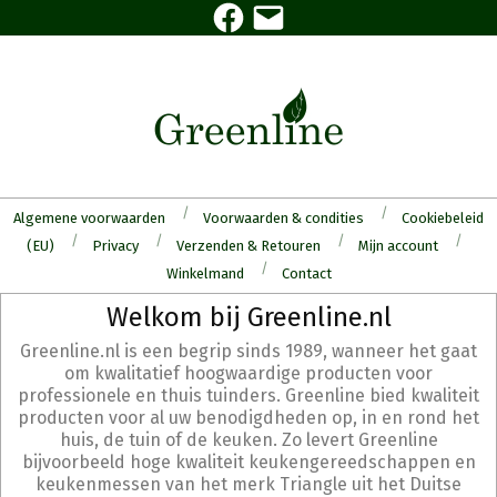
Facebook
E-
Skip
mail
to
content
Algemene voorwaarden
Voorwaarden & condities
Cookiebeleid
(EU)
Privacy
Verzenden & Retouren
Mijn account
Winkelmand
Contact
Secondary
Welkom bij Greenline.nl
Navigation
Greenline.nl is een begrip sinds 1989, wanneer het gaat
Menu
om kwalitatief hoogwaardige producten voor
professionele en thuis tuinders. Greenline bied kwaliteit
producten voor al uw benodigdheden op, in en rond het
huis, de tuin of de keuken. Zo levert Greenline
bijvoorbeeld hoge kwaliteit keukengereedschappen en
keukenmessen van het merk Triangle uit het Duitse