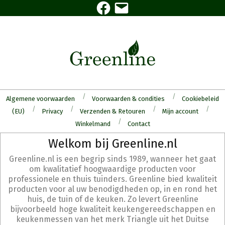
Facebook
E-
Skip
mail
to
content
Algemene voorwaarden
Voorwaarden & condities
Cookiebeleid
(EU)
Privacy
Verzenden & Retouren
Mijn account
Winkelmand
Contact
Secondary
Welkom bij Greenline.nl
Navigation
Greenline.nl is een begrip sinds 1989, wanneer het gaat
Menu
om kwalitatief hoogwaardige producten voor
professionele en thuis tuinders. Greenline bied kwaliteit
producten voor al uw benodigdheden op, in en rond het
huis, de tuin of de keuken. Zo levert Greenline
bijvoorbeeld hoge kwaliteit keukengereedschappen en
keukenmessen van het merk Triangle uit het Duitse