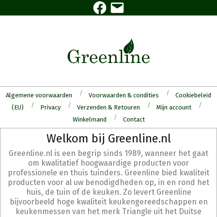
Facebook
E-
Skip
mail
to
content
Algemene voorwaarden
Voorwaarden & condities
Cookiebeleid
(EU)
Privacy
Verzenden & Retouren
Mijn account
Winkelmand
Contact
Secondary
Welkom bij Greenline.nl
Navigation
Greenline.nl is een begrip sinds 1989, wanneer het gaat
Menu
om kwalitatief hoogwaardige producten voor
professionele en thuis tuinders. Greenline bied kwaliteit
producten voor al uw benodigdheden op, in en rond het
huis, de tuin of de keuken. Zo levert Greenline
bijvoorbeeld hoge kwaliteit keukengereedschappen en
keukenmessen van het merk Triangle uit het Duitse