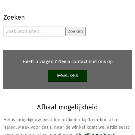
variaties.
Deze
Zoeken
optie
kan
Zoeken
Zoeken
gekozen
naar:
worden
op
de
Heeft u vragen ? Neem contact met ons op
productpagina
E-MAIL ONS
Afhaal mogelijkheid
Het is mogelijk uw bestelde artikelen bij Greenline af te
halen. Maak voor dat u naar de winkel komt wel altijd eerst
even een afspraak via emailadres
office@greenline.nl
.