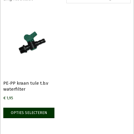
PE-PP kraan tule t.b.v
waterfilter
€
1,95
Dit
OPTIES SELECTEREN
product
heeft
meerdere