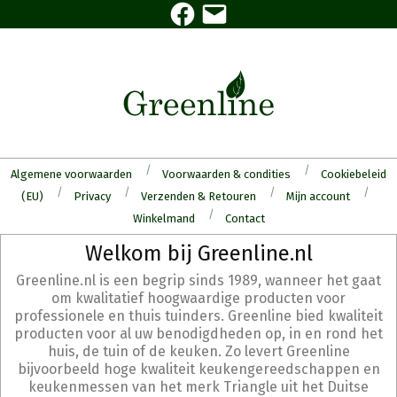
Facebook
E-
Skip
mail
to
content
Algemene voorwaarden
Voorwaarden & condities
Cookiebeleid
(EU)
Privacy
Verzenden & Retouren
Mijn account
Winkelmand
Contact
Secondary
Welkom bij Greenline.nl
Navigation
Greenline.nl is een begrip sinds 1989, wanneer het gaat
Menu
om kwalitatief hoogwaardige producten voor
professionele en thuis tuinders. Greenline bied kwaliteit
producten voor al uw benodigdheden op, in en rond het
huis, de tuin of de keuken. Zo levert Greenline
bijvoorbeeld hoge kwaliteit keukengereedschappen en
keukenmessen van het merk Triangle uit het Duitse