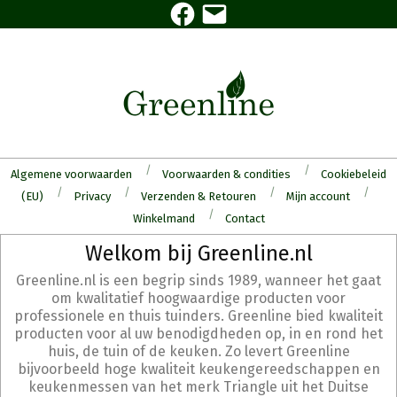
Facebook
E-
Skip
mail
to
content
Algemene voorwaarden
Voorwaarden & condities
Cookiebeleid
(EU)
Privacy
Verzenden & Retouren
Mijn account
Winkelmand
Contact
Secondary
Welkom bij Greenline.nl
Navigation
Greenline.nl is een begrip sinds 1989, wanneer het gaat
Menu
om kwalitatief hoogwaardige producten voor
professionele en thuis tuinders. Greenline bied kwaliteit
producten voor al uw benodigdheden op, in en rond het
huis, de tuin of de keuken. Zo levert Greenline
bijvoorbeeld hoge kwaliteit keukengereedschappen en
keukenmessen van het merk Triangle uit het Duitse