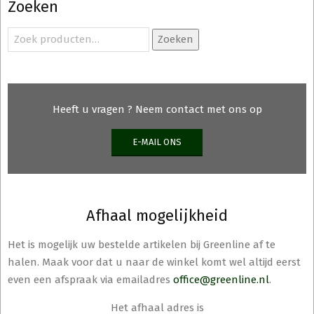
Zoeken
optie
kan
Zoeken
Zoeken
gekozen
naar:
worden
op
de
Heeft u vragen ? Neem contact met ons op
productpagina
E-MAIL ONS
Afhaal mogelijkheid
Het is mogelijk uw bestelde artikelen bij Greenline af te
halen. Maak voor dat u naar de winkel komt wel altijd eerst
even een afspraak via emailadres
office@greenline.nl
.
Het afhaal adres is