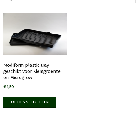
Modiform plastic tray
geschikt voor Kiemgroente
en Microgrow
€
1,50
Dit
OPTIES SELECTEREN
product
heeft
meerdere
variaties.
Deze