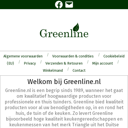
Facebook
E-
Skip
mail
to
content
Algemene voorwaarden
Voorwaarden & condities
Cookiebeleid
(EU)
Privacy
Verzenden & Retouren
Mijn account
Winkelmand
Contact
Secondary
Welkom bij Greenline.nl
Navigation
Greenline.nl is een begrip sinds 1989, wanneer het gaat
Menu
om kwalitatief hoogwaardige producten voor
professionele en thuis tuinders. Greenline bied kwaliteit
producten voor al uw benodigdheden op, in en rond het
huis, de tuin of de keuken. Zo levert Greenline
bijvoorbeeld hoge kwaliteit keukengereedschappen en
keukenmessen van het merk Triangle uit het Duitse