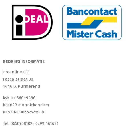
BEDRIJFS INFORMATIE
Greenline B.V.
Pascalstraat 30
1446TX Purmerend
kvk nr. 36049496
Karn29 monnickendam
NL92INGB0662526988
Tel: 0650958102 , 0299 461681