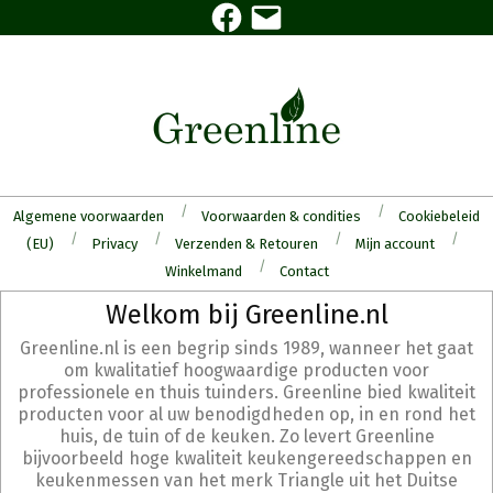
Facebook
E-
Skip
mail
to
content
Algemene voorwaarden
Voorwaarden & condities
Cookiebeleid
(EU)
Privacy
Verzenden & Retouren
Mijn account
Winkelmand
Contact
Secondary
Welkom bij Greenline.nl
Navigation
Greenline.nl is een begrip sinds 1989, wanneer het gaat
Menu
om kwalitatief hoogwaardige producten voor
professionele en thuis tuinders. Greenline bied kwaliteit
producten voor al uw benodigdheden op, in en rond het
huis, de tuin of de keuken. Zo levert Greenline
bijvoorbeeld hoge kwaliteit keukengereedschappen en
keukenmessen van het merk Triangle uit het Duitse