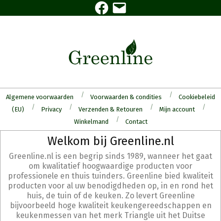
Facebook
E-
Skip
mail
to
content
Algemene voorwaarden
Voorwaarden & condities
Cookiebeleid
(EU)
Privacy
Verzenden & Retouren
Mijn account
Winkelmand
Contact
Secondary
Welkom bij Greenline.nl
Navigation
Greenline.nl is een begrip sinds 1989, wanneer het gaat
Menu
om kwalitatief hoogwaardige producten voor
professionele en thuis tuinders. Greenline bied kwaliteit
producten voor al uw benodigdheden op, in en rond het
huis, de tuin of de keuken. Zo levert Greenline
bijvoorbeeld hoge kwaliteit keukengereedschappen en
keukenmessen van het merk Triangle uit het Duitse