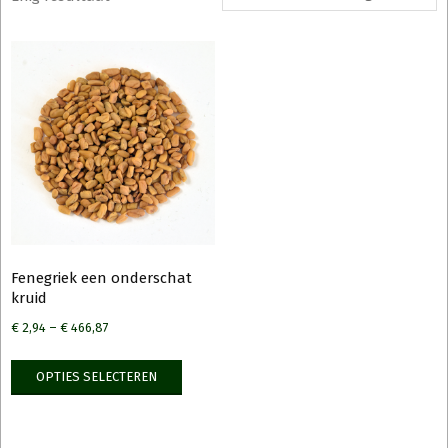
Fenegriek een onderschat
kruid
€
2,94
–
€
466,87
Dit
OPTIES SELECTEREN
product
heeft
meerdere