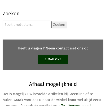
variaties.
Deze
Zoeken
optie
kan
Zoeken
Zoeken
gekozen
naar:
worden
op
de
Heeft u vragen ? Neem contact met ons op
productpagina
E-MAIL ONS
Afhaal mogelijkheid
Het is mogelijk uw bestelde artikelen bij Greenline af te
halen. Maak voor dat u naar de winkel komt wel altijd eerst
even een afspraak via emailadres
office@greenline.nl
.