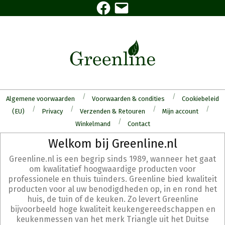
Facebook
E-
Skip
mail
to
content
Algemene voorwaarden
Voorwaarden & condities
Cookiebeleid
(EU)
Privacy
Verzenden & Retouren
Mijn account
Winkelmand
Contact
Secondary
Welkom bij Greenline.nl
Navigation
Greenline.nl is een begrip sinds 1989, wanneer het gaat
Menu
om kwalitatief hoogwaardige producten voor
professionele en thuis tuinders. Greenline bied kwaliteit
producten voor al uw benodigdheden op, in en rond het
huis, de tuin of de keuken. Zo levert Greenline
bijvoorbeeld hoge kwaliteit keukengereedschappen en
keukenmessen van het merk Triangle uit het Duitse