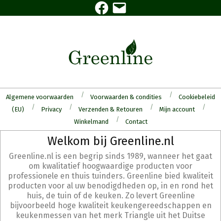
Facebook
E-
Skip
mail
to
content
Algemene voorwaarden
Voorwaarden & condities
Cookiebeleid
(EU)
Privacy
Verzenden & Retouren
Mijn account
Winkelmand
Contact
Secondary
Welkom bij Greenline.nl
Navigation
Greenline.nl is een begrip sinds 1989, wanneer het gaat
Menu
om kwalitatief hoogwaardige producten voor
professionele en thuis tuinders. Greenline bied kwaliteit
producten voor al uw benodigdheden op, in en rond het
huis, de tuin of de keuken. Zo levert Greenline
bijvoorbeeld hoge kwaliteit keukengereedschappen en
keukenmessen van het merk Triangle uit het Duitse